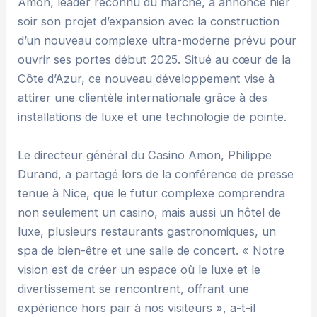
Amon, leader reconnu du marché, a annoncé hier
soir son projet d’expansion avec la construction
d’un nouveau complexe ultra-moderne prévu pour
ouvrir ses portes début 2025. Situé au cœur de la
Côte d’Azur, ce nouveau développement vise à
attirer une clientèle internationale grâce à des
installations de luxe et une technologie de pointe.
Le directeur général du Casino Amon, Philippe
Durand, a partagé lors de la conférence de presse
tenue à Nice, que le futur complexe comprendra
non seulement un casino, mais aussi un hôtel de
luxe, plusieurs restaurants gastronomiques, un
spa de bien-être et une salle de concert. « Notre
vision est de créer un espace où le luxe et le
divertissement se rencontrent, offrant une
expérience hors pair à nos visiteurs », a-t-il