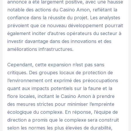
annonce a été largement positive, avec une hausse
notable des actions du Casino Amon, reflétant la
confiance dans la réussite du projet. Les analystes
prévoient que ce nouveau développement pourrait
également inciter d’autres opérateurs du secteur à
investir davantage dans des innovations et des
améliorations infrastructures.
Cependant, cette expansion n’est pas sans
critiques. Des groupes locaux de protection de
l’environnement ont exprimé des préoccupations
quant aux impacts potentiels sur la faune et la
flore locales, incitant le Casino Amon à prendre
des mesures strictes pour minimiser l’empreinte
écologique du complexe. En réponse, l’équipe de
direction a promis que le complexe sera construit
selon les normes les plus élevées de durabilité,