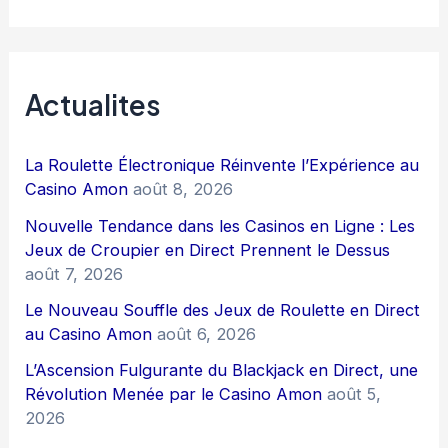
Actualites
La Roulette Électronique Réinvente l’Expérience au
Casino Amon
août 8, 2026
Nouvelle Tendance dans les Casinos en Ligne : Les
Jeux de Croupier en Direct Prennent le Dessus
août 7, 2026
Le Nouveau Souffle des Jeux de Roulette en Direct
au Casino Amon
août 6, 2026
L’Ascension Fulgurante du Blackjack en Direct, une
Révolution Menée par le Casino Amon
août 5,
2026