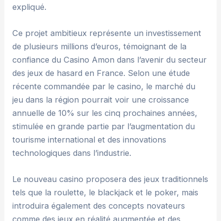
expliqué.
Ce projet ambitieux représente un investissement
de plusieurs millions d’euros, témoignant de la
confiance du Casino Amon dans l’avenir du secteur
des jeux de hasard en France. Selon une étude
récente commandée par le casino, le marché du
jeu dans la région pourrait voir une croissance
annuelle de 10% sur les cinq prochaines années,
stimulée en grande partie par l’augmentation du
tourisme international et des innovations
technologiques dans l’industrie.
Le nouveau casino proposera des jeux traditionnels
tels que la roulette, le blackjack et le poker, mais
introduira également des concepts novateurs
comme des jeux en réalité augmentée et des