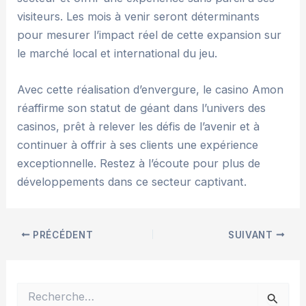
visiteurs. Les mois à venir seront déterminants
pour mesurer l’impact réel de cette expansion sur
le marché local et international du jeu.
Avec cette réalisation d’envergure, le casino Amon
réaffirme son statut de géant dans l’univers des
casinos, prêt à relever les défis de l’avenir et à
continuer à offrir à ses clients une expérience
exceptionnelle. Restez à l’écoute pour plus de
développements dans ce secteur captivant.
PRÉCÉDENT
SUIVANT
R
e