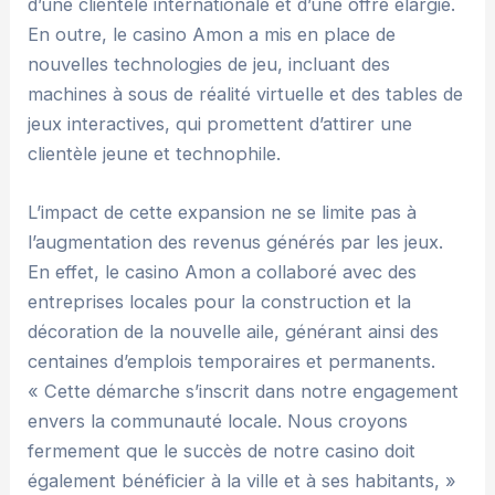
d’une clientèle internationale et d’une offre élargie.
En outre, le casino Amon a mis en place de
nouvelles technologies de jeu, incluant des
machines à sous de réalité virtuelle et des tables de
jeux interactives, qui promettent d’attirer une
clientèle jeune et technophile.
L’impact de cette expansion ne se limite pas à
l’augmentation des revenus générés par les jeux.
En effet, le casino Amon a collaboré avec des
entreprises locales pour la construction et la
décoration de la nouvelle aile, générant ainsi des
centaines d’emplois temporaires et permanents.
« Cette démarche s’inscrit dans notre engagement
envers la communauté locale. Nous croyons
fermement que le succès de notre casino doit
également bénéficier à la ville et à ses habitants, »