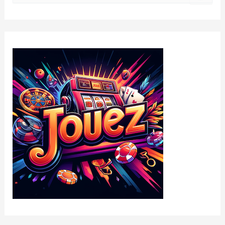
c
h
e
r
c
h
e
r
: