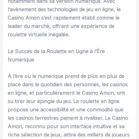
notamment dans sa version numérique. Avec
l’avènement des technologies de jeu en ligne, le
Casino Amon s’est rapidement établi comme le
leader du marché, offrant une expérience de
roulette virtuelle inégalée.
Le Succès de la Roulette en Ligne à l’Ère
Numérique
À l’ère où le numérique prend de plus en plus de
place dans le quotidien des personnes, les casinos
en ligne, et particulièrement le Casino Amon, ont
su tirer leur épingle du jeu. La roulette en ligne
propose une accessibilité et une commodité que
les casinos terrestres peinent à rivaliser. Le Casino
Amon, reconnu pour son interface intuitive et sa
riche sélection de jeux, attire des milliers de joueurs