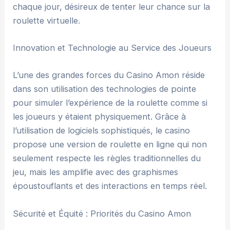
chaque jour, désireux de tenter leur chance sur la
roulette virtuelle.
Innovation et Technologie au Service des Joueurs
L’une des grandes forces du Casino Amon réside
dans son utilisation des technologies de pointe
pour simuler l’expérience de la roulette comme si
les joueurs y étaient physiquement. Grâce à
l’utilisation de logiciels sophistiqués, le casino
propose une version de roulette en ligne qui non
seulement respecte les règles traditionnelles du
jeu, mais les amplifie avec des graphismes
époustouflants et des interactions en temps réel.
Sécurité et Équité : Priorités du Casino Amon