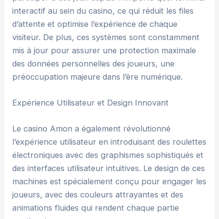
interactif au sein du casino, ce qui réduit les files
d’attente et optimise l’expérience de chaque
visiteur. De plus, ces systèmes sont constamment
mis à jour pour assurer une protection maximale
des données personnelles des joueurs, une
préoccupation majeure dans l’ère numérique.
Expérience Utilisateur et Design Innovant
Le casino Amon a également révolutionné
l’expérience utilisateur en introduisant des roulettes
électroniques avec des graphismes sophistiqués et
des interfaces utilisateur intuitives. Le design de ces
machines est spécialement conçu pour engager les
joueurs, avec des couleurs attrayantes et des
animations fluides qui rendent chaque partie