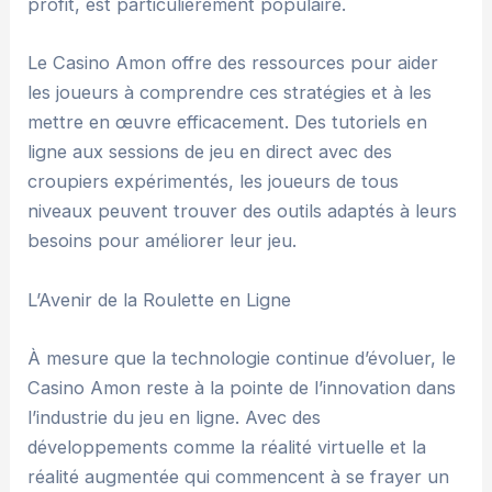
profit, est particulièrement populaire.
Le Casino Amon offre des ressources pour aider
les joueurs à comprendre ces stratégies et à les
mettre en œuvre efficacement. Des tutoriels en
ligne aux sessions de jeu en direct avec des
croupiers expérimentés, les joueurs de tous
niveaux peuvent trouver des outils adaptés à leurs
besoins pour améliorer leur jeu.
L’Avenir de la Roulette en Ligne
À mesure que la technologie continue d’évoluer, le
Casino Amon reste à la pointe de l’innovation dans
l’industrie du jeu en ligne. Avec des
développements comme la réalité virtuelle et la
réalité augmentée qui commencent à se frayer un