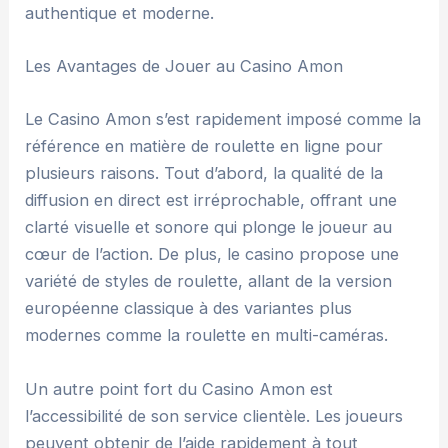
authentique et moderne.
Les Avantages de Jouer au Casino Amon
Le Casino Amon s’est rapidement imposé comme la
référence en matière de roulette en ligne pour
plusieurs raisons. Tout d’abord, la qualité de la
diffusion en direct est irréprochable, offrant une
clarté visuelle et sonore qui plonge le joueur au
cœur de l’action. De plus, le casino propose une
variété de styles de roulette, allant de la version
européenne classique à des variantes plus
modernes comme la roulette en multi-caméras.
Un autre point fort du Casino Amon est
l’accessibilité de son service clientèle. Les joueurs
peuvent obtenir de l’aide rapidement à tout