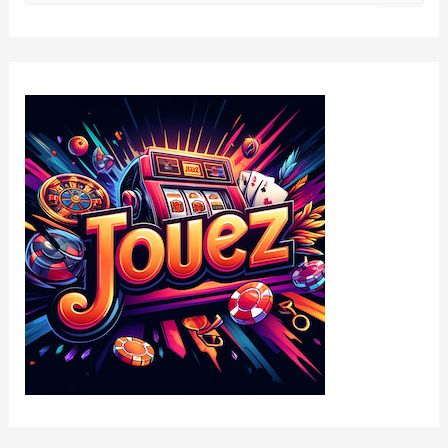
c
h
e
r
c
h
e
r
: