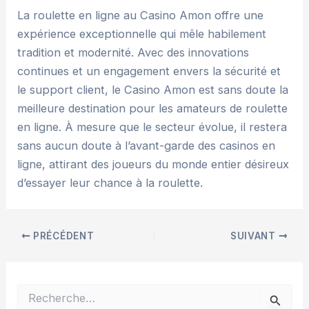
La roulette en ligne au Casino Amon offre une
expérience exceptionnelle qui mêle habilement
tradition et modernité. Avec des innovations
continues et un engagement envers la sécurité et
le support client, le Casino Amon est sans doute la
meilleure destination pour les amateurs de roulette
en ligne. À mesure que le secteur évolue, il restera
sans aucun doute à l’avant-garde des casinos en
ligne, attirant des joueurs du monde entier désireux
d’essayer leur chance à la roulette.
PRÉCÉDENT
SUIVANT
R
e