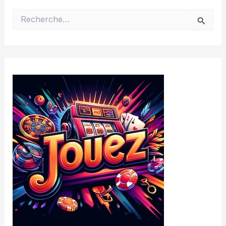
R
e
c
h
e
r
c
h
e
r
: