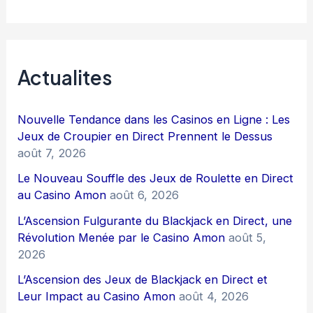
Actualites
Nouvelle Tendance dans les Casinos en Ligne : Les
Jeux de Croupier en Direct Prennent le Dessus
août 7, 2026
Le Nouveau Souffle des Jeux de Roulette en Direct
au Casino Amon
août 6, 2026
L’Ascension Fulgurante du Blackjack en Direct, une
Révolution Menée par le Casino Amon
août 5,
2026
L’Ascension des Jeux de Blackjack en Direct et
Leur Impact au Casino Amon
août 4, 2026