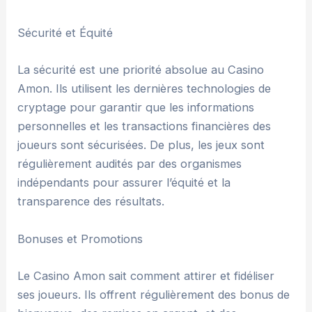
Sécurité et Équité
La sécurité est une priorité absolue au Casino
Amon. Ils utilisent les dernières technologies de
cryptage pour garantir que les informations
personnelles et les transactions financières des
joueurs sont sécurisées. De plus, les jeux sont
régulièrement audités par des organismes
indépendants pour assurer l’équité et la
transparence des résultats.
Bonuses et Promotions
Le Casino Amon sait comment attirer et fidéliser
ses joueurs. Ils offrent régulièrement des bonus de