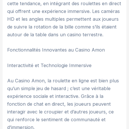
cette tendance, en intégrant des roulettes en direct
qui offrent une expérience immersive. Les caméras
HD et les angles multiples permettent aux joueurs
de suivre la rotation de la bille comme s’ils étaient
autour de la table dans un casino terrestre.
Fonctionnalités Innovantes au Casino Amon
Interactivité et Technologie Immersive
Au Casino Amon, la roulette en ligne est bien plus
qu’un simple jeu de hasard ; c’est une véritable
expérience sociale et interactive. Grâce à la
fonction de chat en direct, les joueurs peuvent
interagir avec le croupier et d’autres joueurs, ce
qui renforce le sentiment de communauté et
d’immersion.