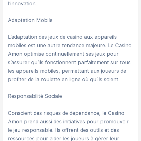
l’innovation.
Adaptation Mobile
L’adaptation des jeux de casino aux appareils
mobiles est une autre tendance majeure. Le Casino
Amon optimise continuellement ses jeux pour
s’assurer qu’ils fonctionnent parfaitement sur tous
les appareils mobiles, permettant aux joueurs de
profiter de la roulette en ligne où qu’ils soient.
Responsabilité Sociale
Conscient des risques de dépendance, le Casino
Amon prend aussi des initiatives pour promouvoir
le jeu responsable. Ils offrent des outils et des
ressources pour aider les joueurs à gérer leur