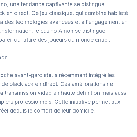
sino, une tendance captivante se distingue
ck en direct. Ce jeu classique, qui combine habileté
e à des technologies avancées et à l’engagement en
transformation, le casino Amon se distingue
areil qui attire des joueurs du monde entier.
mon
oche avant-gardiste, a récemment intégré les
 de blackjack en direct. Ces améliorations ne
a transmission vidéo en haute définition mais aussi
piers professionnels. Cette initiative permet aux
éel depuis le confort de leur domicile.