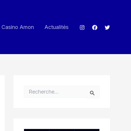
Casino Amon
Actualités
R
e
c
h
e
r
c
h