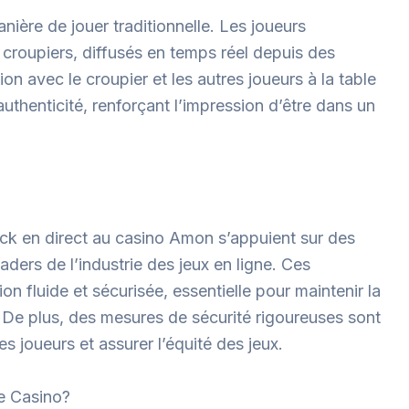
nière de jouer traditionnelle. Les joueurs
s croupiers, diffusés en temps réel depuis des
on avec le croupier et les autres joueurs à la table
uthenticité, renforçant l’impression d’être dans un
jack en direct au casino Amon s’appuient sur des
aders de l’industrie des jeux en ligne. Ces
n fluide et sécurisée, essentielle pour maintenir la
. De plus, des mesures de sécurité rigoureuses sont
 joueurs et assurer l’équité des jeux.
e Casino?