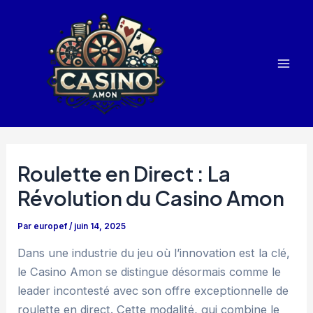
Aller
au
contenu
Mai
Men
Roulette en Direct : La
Révolution du Casino Amon
Par
europef
/
juin 14, 2025
Dans une industrie du jeu où l’innovation est la clé,
le Casino Amon se distingue désormais comme le
leader incontesté avec son offre exceptionnelle de
roulette en direct. Cette modalité, qui combine le