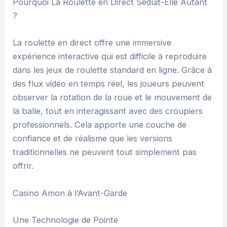
Pourquoi La Roulette en Direct Séduit-Elle Autant
?
La roulette en direct offre une immersive
expérience interactive qui est difficile à reproduire
dans les jeux de roulette standard en ligne. Grâce à
des flux vidéo en temps réel, les joueurs peuvent
observer la rotation de la roue et le mouvement de
la balle, tout en interagissant avec des croupiers
professionnels. Cela apporte une couche de
confiance et de réalisme que les versions
traditionnelles ne peuvent tout simplement pas
offrir.
Casino Amon à l’Avant-Garde
Une Technologie de Pointe