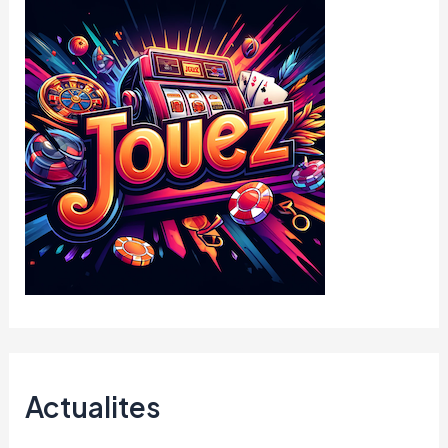
h
e
r
:
Actualites