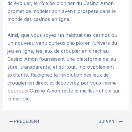
de évoluer, le rôle de pionnier du Casino Amon
promet de modeler son avenir prospère dans le
monde des casinos en ligne.
Ainsi, que vous soyez un habitué des casinos ou
un nouveau venu curieux d’explorer l’univers du
jeu en ligne, les jeux de croupier en direct au
Casino Amon fournissent une plateforme de jeu
sûre, transparente, et surtout, incroyablement
excitante. Rejoignez la révolution des jeux de
croupier en direct et découvrez par vous-même
pourquoi Casino Amon reste le meilleur choix sur
le marché.
PRÉCÉDENT
SUIVANT