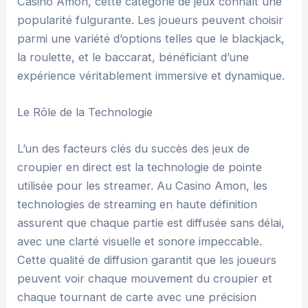
Casino Amon, cette catégorie de jeux connaît une
popularité fulgurante. Les joueurs peuvent choisir
parmi une variété d’options telles que le blackjack,
la roulette, et le baccarat, bénéficiant d’une
expérience véritablement immersive et dynamique.
Le Rôle de la Technologie
L’un des facteurs clés du succès des jeux de
croupier en direct est la technologie de pointe
utilisée pour les streamer. Au Casino Amon, les
technologies de streaming en haute définition
assurent que chaque partie est diffusée sans délai,
avec une clarté visuelle et sonore impeccable.
Cette qualité de diffusion garantit que les joueurs
peuvent voir chaque mouvement du croupier et
chaque tournant de carte avec une précision