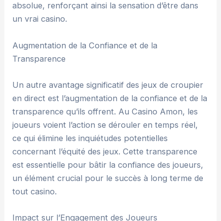
absolue, renforçant ainsi la sensation d’être dans
un vrai casino.
Augmentation de la Confiance et de la
Transparence
Un autre avantage significatif des jeux de croupier
en direct est l’augmentation de la confiance et de la
transparence qu’ils offrent. Au Casino Amon, les
joueurs voient l’action se dérouler en temps réel,
ce qui élimine les inquiétudes potentielles
concernant l’équité des jeux. Cette transparence
est essentielle pour bâtir la confiance des joueurs,
un élément crucial pour le succès à long terme de
tout casino.
Impact sur l’Engagement des Joueurs