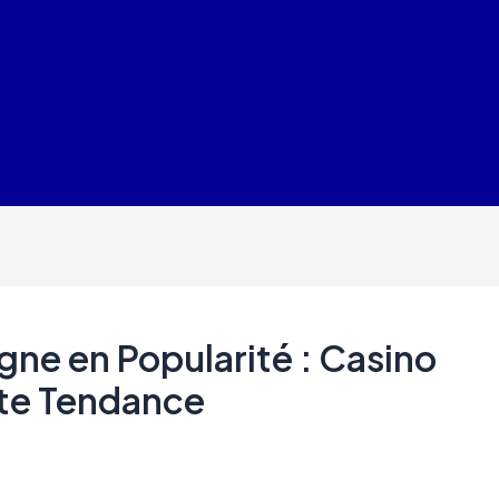
gne en Popularité : Casino
tte Tendance