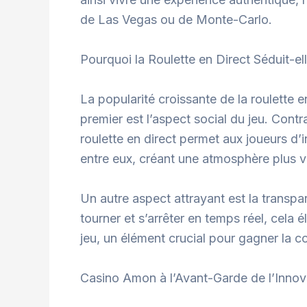
de Las Vegas ou de Monte-Carlo.
Pourquoi la Roulette en Direct Séduit-el
La popularité croissante de la roulette e
premier est l’aspect social du jeu. Contr
roulette en direct permet aux joueurs d’
entre eux, créant une atmosphère plus v
Un autre aspect attrayant est la transpa
tourner et s’arrêter en temps réel, cela 
jeu, un élément crucial pour gagner la c
Casino Amon à l’Avant-Garde de l’Innov