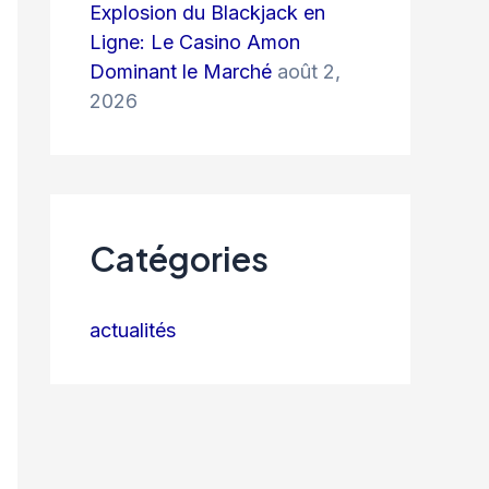
Explosion du Blackjack en
Ligne: Le Casino Amon
Dominant le Marché
août 2,
2026
Catégories
actualités