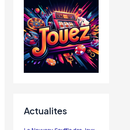
e
r
:
Actualites