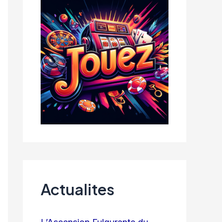
e
r
:
Actualites