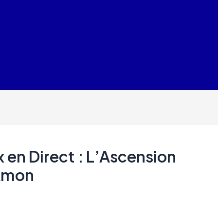
x en Direct : L’Ascension
 Amon