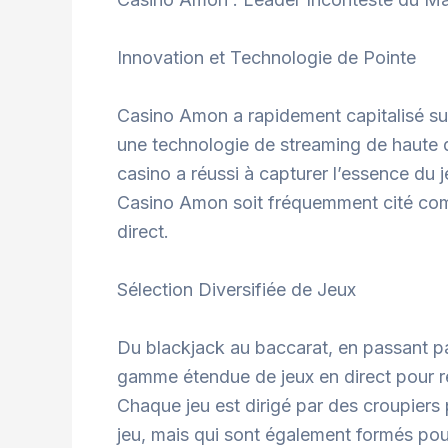
Innovation et Technologie de Pointe
Casino Amon a rapidement capitalisé s
une technologie de streaming de haute qual
casino a réussi à capturer l’essence du j
Casino Amon soit fréquemment cité comm
direct.
Sélection Diversifiée de Jeux
Du blackjack au baccarat, en passant pa
gamme étendue de jeux en direct pour r
Chaque jeu est dirigé par des croupiers 
jeu, mais qui sont également formés pour