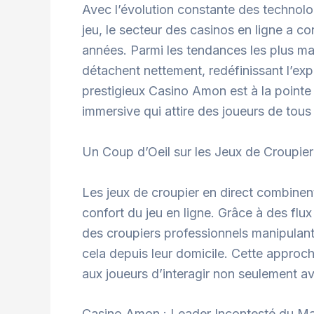
Avec l’évolution constante des technolog
jeu, le secteur des casinos en ligne a c
années. Parmi les tendances les plus mar
détachent nettement, redéfinissant l’exp
prestigieux Casino Amon est à la pointe 
immersive qui attire des joueurs de tous
Un Coup d’Oeil sur les Jeux de Croupier
Les jeux de croupier en direct combinent 
confort du jeu en ligne. Grâce à des flu
des croupiers professionnels manipulant 
cela depuis leur domicile. Cette approc
aux joueurs d’interagir non seulement av
Casino Amon : Leader Incontesté du M