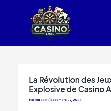
Aller
au
contenu
La Révolution des Jeu
Explosive de Casino
Par
europef
/
décembre 27, 2024