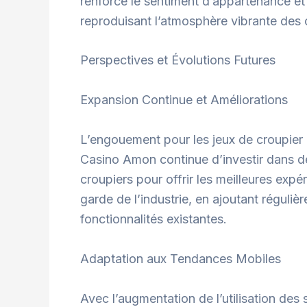
renforce le sentiment d’appartenance et 
reproduisant l’atmosphère vibrante des c
Perspectives et Évolutions Futures
Expansion Continue et Améliorations
L’engouement pour les jeux de croupier 
Casino Amon continue d’investir dans d
croupiers pour offrir les meilleures expér
garde de l’industrie, en ajoutant réguli
fonctionnalités existantes.
Adaptation aux Tendances Mobiles
Avec l’augmentation de l’utilisation des 