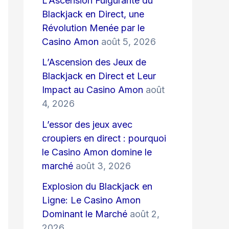
L’Ascension Fulgurante du
Blackjack en Direct, une
Révolution Menée par le
Casino Amon
août 5, 2026
L’Ascension des Jeux de
Blackjack en Direct et Leur
Impact au Casino Amon
août
4, 2026
L’essor des jeux avec
croupiers en direct : pourquoi
le Casino Amon domine le
marché
août 3, 2026
Explosion du Blackjack en
Ligne: Le Casino Amon
Dominant le Marché
août 2,
2026