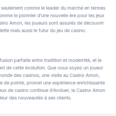
n seulement comme le leader du marché en termes
comme le pionnier d’une nouvelle ère pour les jeux
Casino Amon, les joueurs sont assurés de découvrir
ette mais aussi le futur du jeu de casino.
usion parfaite entre tradition et modernité, et le
lant de cette évolution. Que vous soyez un joueur
 monde des casinos, une visite au Casino Amon,
ue de pointe, promet une expérience enrichissante
eux de casino continue d’évoluer, le Casino Amon
illeur des nouveautés à ses clients.