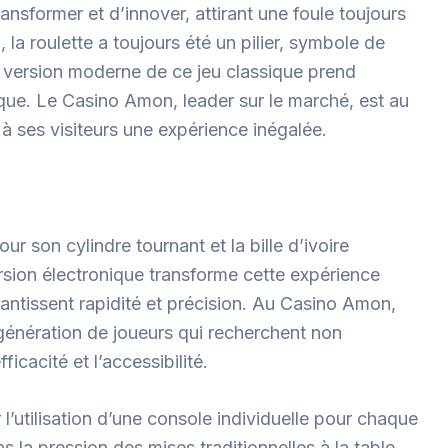
nsformer et d’innover, attirant une foule toujours
, la roulette a toujours été un pilier, symbole de
 version moderne de ce jeu classique prend
onique. Le Casino Amon, leader sur le marché, est au
 à ses visiteurs une expérience inégalée.
ur son cylindre tournant et la bille d’ivoire
ersion électronique transforme cette expérience
antissent rapidité et précision. Au Casino Amon,
 génération de joueurs qui recherchent non
ficacité et l’accessibilité.
 l’utilisation d’une console individuelle pour chaque
 la pression des mises traditionnelles à la table.