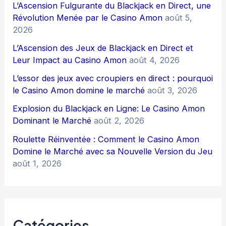
L’Ascension Fulgurante du Blackjack en Direct, une
Révolution Menée par le Casino Amon
août 5,
2026
L’Ascension des Jeux de Blackjack en Direct et
Leur Impact au Casino Amon
août 4, 2026
L’essor des jeux avec croupiers en direct : pourquoi
le Casino Amon domine le marché
août 3, 2026
Explosion du Blackjack en Ligne: Le Casino Amon
Dominant le Marché
août 2, 2026
Roulette Réinventée : Comment le Casino Amon
Domine le Marché avec sa Nouvelle Version du Jeu
août 1, 2026
Catégories