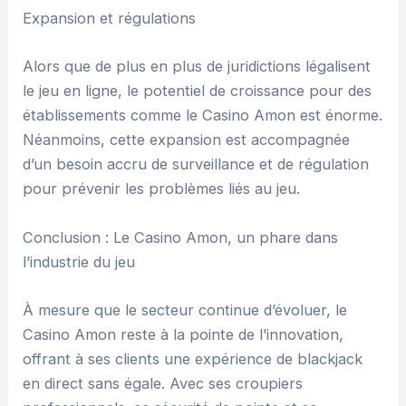
Expansion et régulations
Alors que de plus en plus de juridictions légalisent
le jeu en ligne, le potentiel de croissance pour des
établissements comme le Casino Amon est énorme.
Néanmoins, cette expansion est accompagnée
d’un besoin accru de surveillance et de régulation
pour prévenir les problèmes liés au jeu.
Conclusion : Le Casino Amon, un phare dans
l’industrie du jeu
À mesure que le secteur continue d’évoluer, le
Casino Amon reste à la pointe de l’innovation,
offrant à ses clients une expérience de blackjack
en direct sans égale. Avec ses croupiers