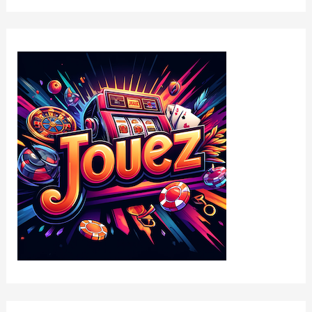
h
e
r
c
h
e
r
: