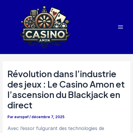
Aller
au
contenu
Mai
Men
Révolution dans l’industrie
des jeux : Le Casino Amon et
l’ascension du Blackjack en
direct
Par
europef
/
décembre 7, 2025
Avec l’essor fulgurant des technologies de