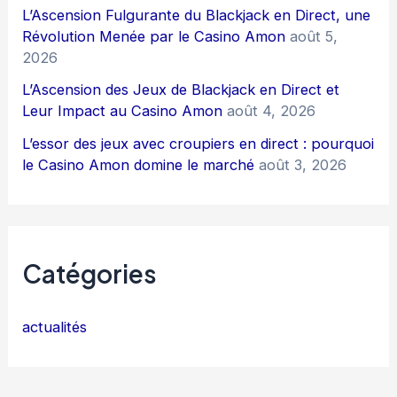
L’Ascension Fulgurante du Blackjack en Direct, une
Révolution Menée par le Casino Amon
août 5,
2026
L’Ascension des Jeux de Blackjack en Direct et
Leur Impact au Casino Amon
août 4, 2026
L’essor des jeux avec croupiers en direct : pourquoi
le Casino Amon domine le marché
août 3, 2026
Catégories
actualités