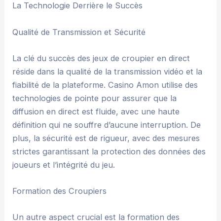
La Technologie Derrière le Succès
Qualité de Transmission et Sécurité
La clé du succès des jeux de croupier en direct
réside dans la qualité de la transmission vidéo et la
fiabilité de la plateforme. Casino Amon utilise des
technologies de pointe pour assurer que la
diffusion en direct est fluide, avec une haute
définition qui ne souffre d’aucune interruption. De
plus, la sécurité est de rigueur, avec des mesures
strictes garantissant la protection des données des
joueurs et l’intégrité du jeu.
Formation des Croupiers
Un autre aspect crucial est la formation des