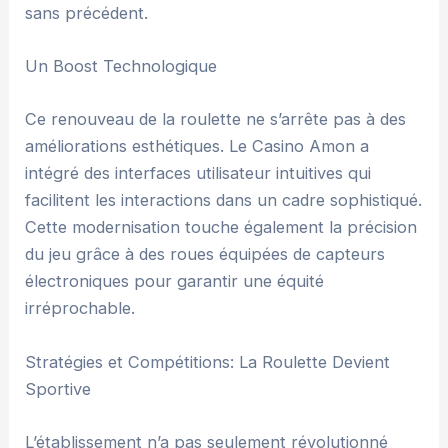
sans précédent.
Un Boost Technologique
Ce renouveau de la roulette ne s’arrête pas à des
améliorations esthétiques. Le Casino Amon a
intégré des interfaces utilisateur intuitives qui
facilitent les interactions dans un cadre sophistiqué.
Cette modernisation touche également la précision
du jeu grâce à des roues équipées de capteurs
électroniques pour garantir une équité
irréprochable.
Stratégies et Compétitions: La Roulette Devient
Sportive
L’établissement n’a pas seulement révolutionné