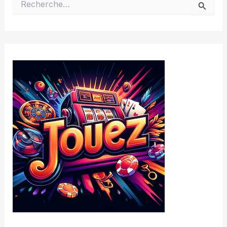
e
c
h
e
r
c
h
e
r
: