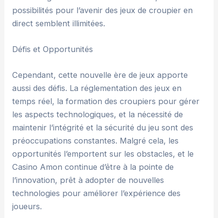
possibilités pour l’avenir des jeux de croupier en
direct semblent illimitées.
Défis et Opportunités
Cependant, cette nouvelle ère de jeux apporte
aussi des défis. La réglementation des jeux en
temps réel, la formation des croupiers pour gérer
les aspects technologiques, et la nécessité de
maintenir l’intégrité et la sécurité du jeu sont des
préoccupations constantes. Malgré cela, les
opportunités l’emportent sur les obstacles, et le
Casino Amon continue d’être à la pointe de
l’innovation, prêt à adopter de nouvelles
technologies pour améliorer l’expérience des
joueurs.