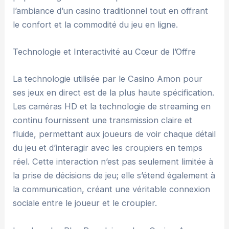
l’ambiance d’un casino traditionnel tout en offrant
le confort et la commodité du jeu en ligne.
Technologie et Interactivité au Cœur de l’Offre
La technologie utilisée par le Casino Amon pour
ses jeux en direct est de la plus haute spécification.
Les caméras HD et la technologie de streaming en
continu fournissent une transmission claire et
fluide, permettant aux joueurs de voir chaque détail
du jeu et d’interagir avec les croupiers en temps
réel. Cette interaction n’est pas seulement limitée à
la prise de décisions de jeu; elle s’étend également à
la communication, créant une véritable connexion
sociale entre le joueur et le croupier.