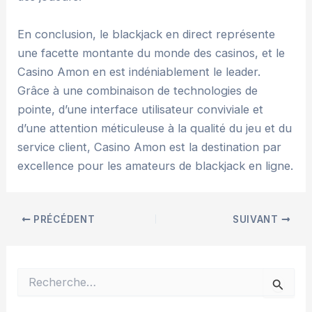
En conclusion, le blackjack en direct représente
une facette montante du monde des casinos, et le
Casino Amon en est indéniablement le leader.
Grâce à une combinaison de technologies de
pointe, d’une interface utilisateur conviviale et
d’une attention méticuleuse à la qualité du jeu et du
service client, Casino Amon est la destination par
excellence pour les amateurs de blackjack en ligne.
PRÉCÉDENT
SUIVANT
R
e
c