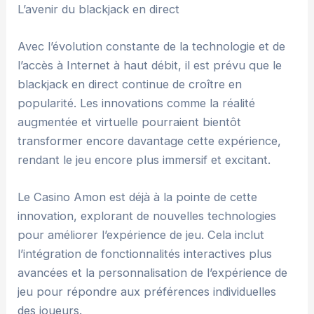
L’avenir du blackjack en direct
Avec l’évolution constante de la technologie et de
l’accès à Internet à haut débit, il est prévu que le
blackjack en direct continue de croître en
popularité. Les innovations comme la réalité
augmentée et virtuelle pourraient bientôt
transformer encore davantage cette expérience,
rendant le jeu encore plus immersif et excitant.
Le Casino Amon est déjà à la pointe de cette
innovation, explorant de nouvelles technologies
pour améliorer l’expérience de jeu. Cela inclut
l’intégration de fonctionnalités interactives plus
avancées et la personnalisation de l’expérience de
jeu pour répondre aux préférences individuelles
des joueurs.