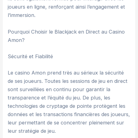
joueurs en ligne, renforçant ainsi l’engagement et
l’immersion.
Pourquoi Choisir le Blackjack en Direct au Casino
Amon?
Sécurité et Fiabilité
Le casino Amon prend très au sérieux la sécurité
de ses joueurs. Toutes les sessions de jeu en direct
sont surveillées en continu pour garantir la
transparence et l’équité du jeu. De plus, les
technologies de cryptage de pointe protègent les
données et les transactions financières des joueurs,
leur permettant de se concentrer pleinement sur
leur stratégie de jeu.