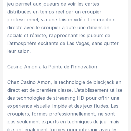
jeu permet aux joueurs de voir les cartes
distribuées en temps réel par un croupier
professionnel, via une liaison vidéo. L’interaction
directe avec le croupier ajoute une dimension
sociale et réaliste, rapprochant les joueurs de
l’atmosphère excitante de Las Vegas, sans quitter
leur salon.
Casino Amon à la Pointe de l’Innovation
Chez Casino Amon, la technologie de blackjack en
direct est de première classe. L’établissement utilise
des technologies de streaming HD pour offrir une
expérience visuelle limpide et des jeux fluides. Les
croupiers, formés professionnellement, ne sont
pas seulement experts en techniques de jeu, mais
ils sont également formés pour interagir avec les