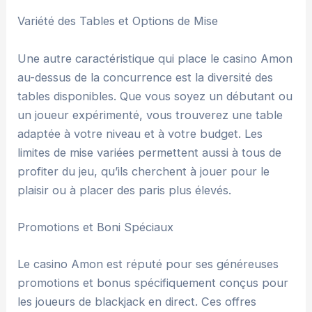
Variété des Tables et Options de Mise
Une autre caractéristique qui place le casino Amon
au-dessus de la concurrence est la diversité des
tables disponibles. Que vous soyez un débutant ou
un joueur expérimenté, vous trouverez une table
adaptée à votre niveau et à votre budget. Les
limites de mise variées permettent aussi à tous de
profiter du jeu, qu’ils cherchent à jouer pour le
plaisir ou à placer des paris plus élevés.
Promotions et Boni Spéciaux
Le casino Amon est réputé pour ses généreuses
promotions et bonus spécifiquement conçus pour
les joueurs de blackjack en direct. Ces offres