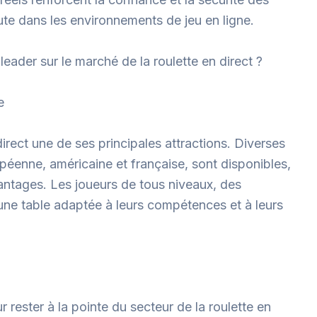
te dans les environnements de jeu en ligne.
ader sur le marché de la roulette en direct ?
e
irect une de ses principales attractions. Diverses
péenne, américaine et française, sont disponibles,
antages. Les joueurs de tous niveaux, des
une table adaptée à leurs compétences et à leurs
rester à la pointe du secteur de la roulette en