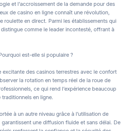
logie et l’accroissement de la demande pour des
eux de casino en ligne connaît une révolution,
roulette en direct. Parmi les établissements qui
distingue comme le leader incontesté, offrant à
Pourquoi est-elle si populaire ?
 excitante des casinos terrestres avec le confort
bserver la rotation en temps réel de la roue de
 professionnels, ce qui rend l’expérience beaucoup
traditionnels en ligne.
tée à un autre niveau grâce à l’utilisation de
arantissent une diffusion fluide et sans délai. De
réels renforcent la confiance et la sécurité des