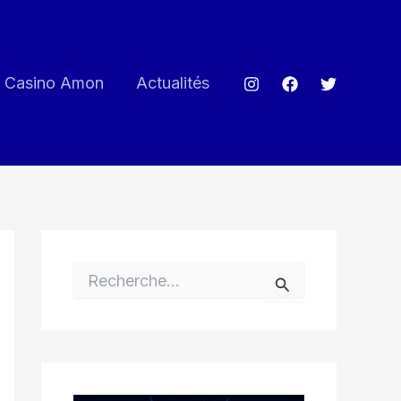
Casino Amon
Actualités
R
e
c
h
e
r
c
h