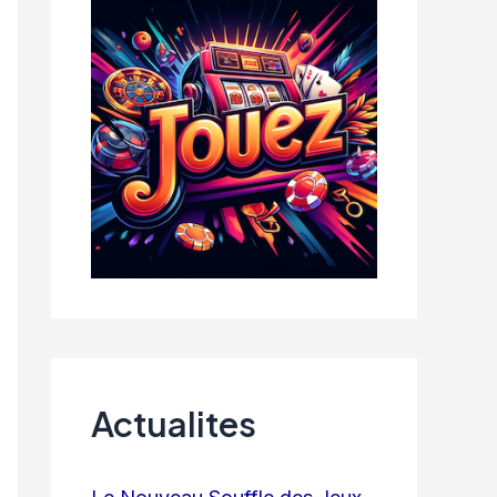
e
r
:
Actualites