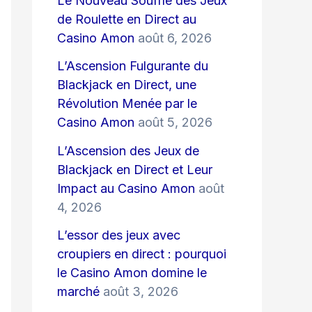
Le Nouveau Souffle des Jeux
de Roulette en Direct au
Casino Amon
août 6, 2026
L’Ascension Fulgurante du
Blackjack en Direct, une
Révolution Menée par le
Casino Amon
août 5, 2026
L’Ascension des Jeux de
Blackjack en Direct et Leur
Impact au Casino Amon
août
4, 2026
L’essor des jeux avec
croupiers en direct : pourquoi
le Casino Amon domine le
marché
août 3, 2026