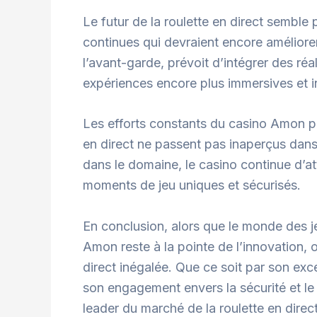
Le futur de la roulette en direct sembl
continues qui devraient encore améliore
l’avant-garde, prévoit d’intégrer des réa
expériences encore plus immersives et i
Les efforts constants du casino Amon pou
en direct ne passent pas inaperçus dans 
dans le domaine, le casino continue d’at
moments de jeu uniques et sécurisés.
En conclusion, alors que le monde des j
Amon reste à la pointe de l’innovation, 
direct inégalée. Que ce soit par son exc
son engagement envers la sécurité et le 
leader du marché de la roulette en direct