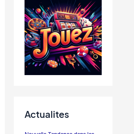
e
r
:
Actualites