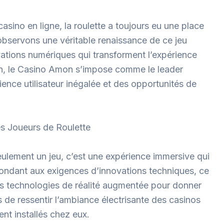
asino en ligne, la roulette a toujours eu une place
observons une véritable renaissance de ce jeu
ations numériques qui transforment l’expérience
on, le Casino Amon s’impose comme le leader
ence utilisateur inégalée et des opportunités de
es Joueurs de Roulette
eulement un jeu, c’est une expérience immersive qui
pondant aux exigences d’innovations techniques, ce
res technologies de réalité augmentée pour donner
s de ressentir l’ambiance électrisante des casinos
nt installés chez eux.