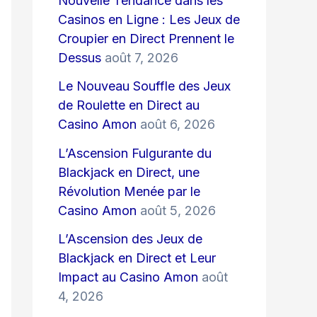
Nouvelle Tendance dans les
Casinos en Ligne : Les Jeux de
Croupier en Direct Prennent le
Dessus
août 7, 2026
Le Nouveau Souffle des Jeux
de Roulette en Direct au
Casino Amon
août 6, 2026
L’Ascension Fulgurante du
Blackjack en Direct, une
Révolution Menée par le
Casino Amon
août 5, 2026
L’Ascension des Jeux de
Blackjack en Direct et Leur
Impact au Casino Amon
août
4, 2026