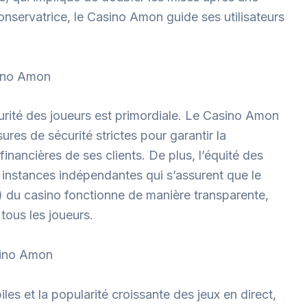
nservatrice, le Casino Amon guide ses utilisateurs
sino Amon
curité des joueurs est primordiale. Le Casino Amon
res de sécurité strictes pour garantir la
inancières de ses clients. De plus, l’équité des
 instances indépendantes qui s’assurent que le
 du casino fonctionne de manière transparente,
tous les joueurs.
asino Amon
s et la popularité croissante des jeux en direct,