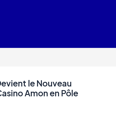
Devient le Nouveau
Casino Amon en Pôle