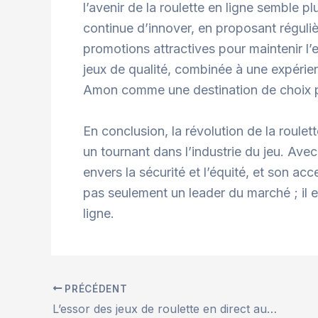
l’avenir de la roulette en ligne semble
continue d’innover, en proposant régul
promotions attractives pour maintenir l’
jeux de qualité, combinée à une expérien
Amon comme une destination de choix po
En conclusion, la révolution de la roul
un tournant dans l’industrie du jeu. Av
envers la sécurité et l’équité, et son acc
pas seulement un leader du marché ; il e
ligne.
PRÉCÉDENT
L’essor des jeux de roulette en direct au casino Amon : une révolution en cours