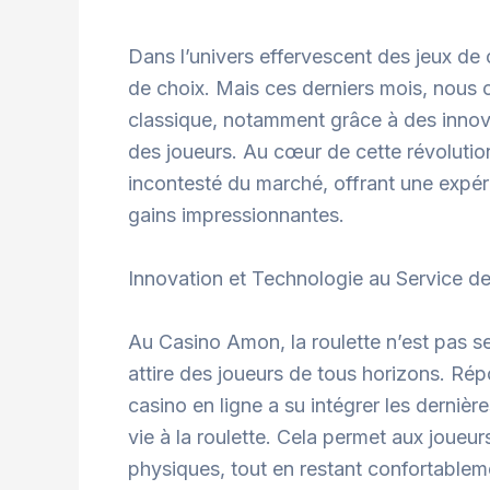
Dans l’univers effervescent des jeux de c
de choix. Mais ces derniers mois, nous 
classique, notamment grâce à des innov
des joueurs. Au cœur de cette révoluti
incontesté du marché, offrant une expéri
gains impressionnantes.
Innovation et Technologie au Service d
Au Casino Amon, la roulette n’est pas s
attire des joueurs de tous horizons. Ré
casino en ligne a su intégrer les derniè
vie à la roulette. Cela permet aux joueur
physiques, tout en restant confortableme