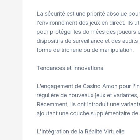
La sécurité est une priorité absolue po
l’environnement des jeux en direct. Ils 
pour protéger les données des joueurs et
dispositifs de surveillance et des audits
forme de tricherie ou de manipulation.
Tendances et Innovations
L’engagement de Casino Amon pour l’inn
régulière de nouveaux jeux et variantes, 
Récemment, ils ont introduit une variant
ajoutant une couche supplémentaire de s
L’Intégration de la Réalité Virtuelle