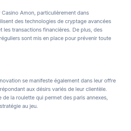
ur Casino Amon, particulièrement dans
utilisent des technologies de cryptage avancées
 les transactions financières. De plus, des
 réguliers sont mis en place pour prévenir toute
ovation se manifeste également dans leur offre
répondant aux désirs variés de leur clientèle.
e de la roulette qui permet des paris annexes,
tratégie au jeu.