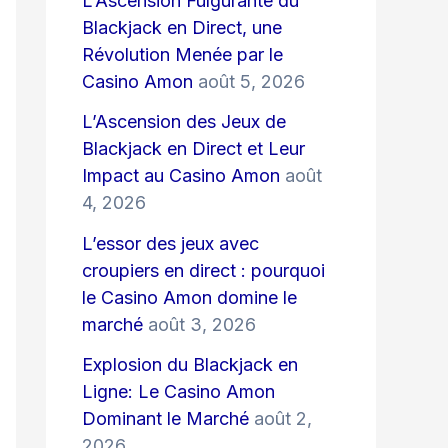
L’Ascension Fulgurante du
Blackjack en Direct, une
Révolution Menée par le
Casino Amon
août 5, 2026
L’Ascension des Jeux de
Blackjack en Direct et Leur
Impact au Casino Amon
août
4, 2026
L’essor des jeux avec
croupiers en direct : pourquoi
le Casino Amon domine le
marché
août 3, 2026
Explosion du Blackjack en
Ligne: Le Casino Amon
Dominant le Marché
août 2,
2026