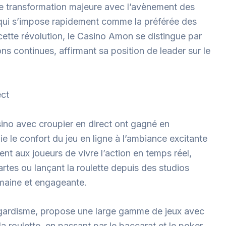
e transformation majeure avec l’avènement des
 qui s’impose rapidement comme la préférée des
ette révolution, le Casino Amon se distingue par
ns continues, affirmant sa position de leader sur le
ect
ino avec croupier en direct ont gagné en
lie le confort du jeu en ligne à l’ambiance excitante
ent aux joueurs de vivre l’action en temps réel,
artes ou lançant la roulette depuis des studios
maine et engageante.
gardisme, propose une large gamme de jeux avec
la roulette, en passant par le baccarat et le poker.