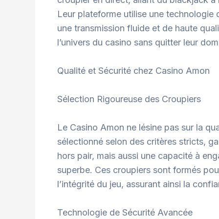
Leur plateforme utilise une technologie 
une transmission fluide et de haute qual
l’univers du casino sans quitter leur domi
Qualité et Sécurité chez Casino Amon
Sélection Rigoureuse des Croupiers
Le Casino Amon ne lésine pas sur la qua
sélectionné selon des critères stricts, 
hors pair, mais aussi une capacité à enga
superbe. Ces croupiers sont formés pour 
l’intégrité du jeu, assurant ainsi la confia
Technologie de Sécurité Avancée