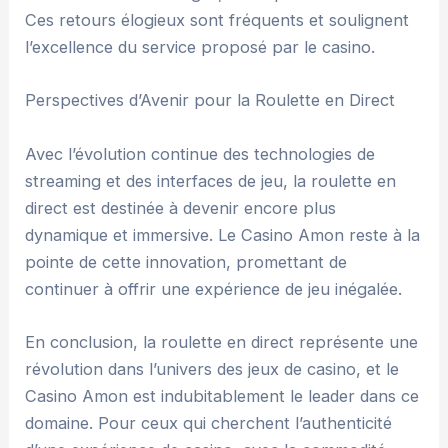
Ces retours élogieux sont fréquents et soulignent
l’excellence du service proposé par le casino.
Perspectives d’Avenir pour la Roulette en Direct
Avec l’évolution continue des technologies de
streaming et des interfaces de jeu, la roulette en
direct est destinée à devenir encore plus
dynamique et immersive. Le Casino Amon reste à la
pointe de cette innovation, promettant de
continuer à offrir une expérience de jeu inégalée.
En conclusion, la roulette en direct représente une
révolution dans l’univers des jeux de casino, et le
Casino Amon est indubitablement le leader dans ce
domaine. Pour ceux qui cherchent l’authenticité