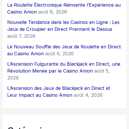
La Roulette Électronique Réinvente l’Expérience au
Casino Amon
août 8, 2026
Nouvelle Tendance dans les Casinos en Ligne : Les
Jeux de Croupier en Direct Prennent le Dessus
août 7, 2026
Le Nouveau Souffle des Jeux de Roulette en Direct
au Casino Amon
août 6, 2026
L’Ascension Fulgurante du Blackjack en Direct, une
Révolution Menée par le Casino Amon
août 5,
2026
L’Ascension des Jeux de Blackjack en Direct et
Leur Impact au Casino Amon
août 4, 2026