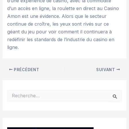
d’une expérience de casino, avec la commodité
d’un accès en ligne, la roulette en direct au Casino
Amon est une évidence. Alors que le secteur
continue de croître, les yeux sont rivés sur ce
géant du jeu pour voir comment il continuera à
redéfinir les standards de l’industrie du casino en
ligne.
PRÉCÉDENT
SUIVANT
R
e
c
h
e
r
c