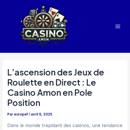
Aller
au
contenu
Mai
Men
L’ascension des Jeux de
Roulette en Direct : Le
Casino Amon en Pole
Position
Par
europef
/
avril 9, 2025
Dans le monde trépidant des casinos, une tendance