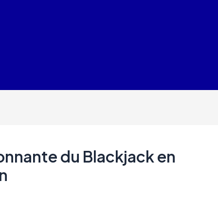
onnante du Blackjack en
n