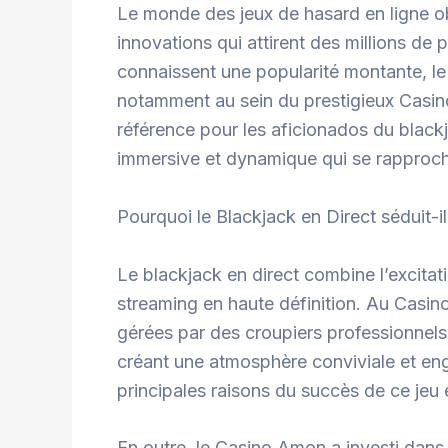
Le monde des jeux de hasard en ligne 
innovations qui attirent des millions de 
connaissent une popularité montante, le
notamment au sein du prestigieux Casi
référence pour les aficionados du blackj
immersive et dynamique qui se rapproch
Pourquoi le Blackjack en Direct séduit-
Le blackjack en direct combine l’excitat
streaming en haute définition. Au Casin
gérées par des croupiers professionnels 
créant une atmosphère conviviale et eng
principales raisons du succès de ce jeu 
En outre, le Casino Amon a investi dans 