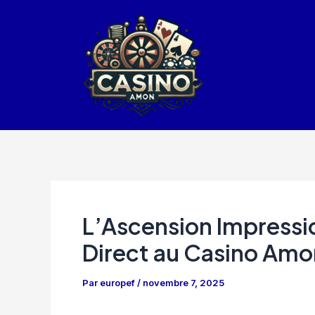
Aller
au
contenu
L’Ascension Impressi
Direct au Casino Amo
Par
europef
/
novembre 7, 2025