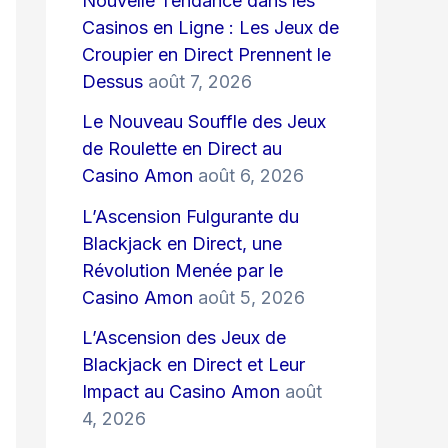
Nouvelle Tendance dans les
Casinos en Ligne : Les Jeux de
Croupier en Direct Prennent le
Dessus
août 7, 2026
Le Nouveau Souffle des Jeux
de Roulette en Direct au
Casino Amon
août 6, 2026
L’Ascension Fulgurante du
Blackjack en Direct, une
Révolution Menée par le
Casino Amon
août 5, 2026
L’Ascension des Jeux de
Blackjack en Direct et Leur
Impact au Casino Amon
août
4, 2026