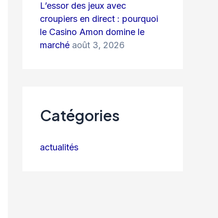
L’essor des jeux avec
croupiers en direct : pourquoi
le Casino Amon domine le
marché
août 3, 2026
Catégories
actualités