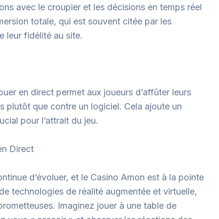
ions avec le croupier et les décisions en temps réel
ersion totale, qui est souvent citée par les
leur fidélité au site.
jouer en direct permet aux joueurs d’affûter leurs
plutôt que contre un logiciel. Cela ajoute un
cial pour l’attrait du jeu.
en Direct
ntinue d’évoluer, et le Casino Amon est à la pointe
de technologies de réalité augmentée et virtuelle,
t prometteuses. Imaginez jouer à une table de