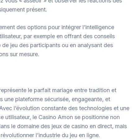
z vous « asseoir » et observer les réactions des
siquement présent.
ment des options pour intégrer l’intelligence
 utilisateur, par exemple en offrant des conseils
e de jeu des participants ou en analysant des
ions sur mesure.
présente le parfait mariage entre tradition et
s une plateforme sécurisée, engageante, et
. Avec l’évolution constante des technologies et une
ce utilisateur, le Casino Amon se positionne non
ns le domaine des jeux de casino en direct, mais
évolutionner l’industrie du jeu en ligne.