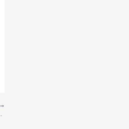
T
lackjack en Direct au Casino Amon