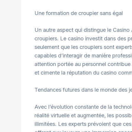
Une formation de croupier sans égal
Un autre aspect qui distingue le Casino 
croupiers. Le casino investit dans des
seulement que les croupiers sont experts
capables d’interagir de manière profess
attention portée au personnel contribue 
et cimente la réputation du casino comm
Tendances futures dans le monde des je
Avec l’évolution constante de la techno
réalité virtuelle et augmentée, les possi
illimitées. Les experts prévoient que ce