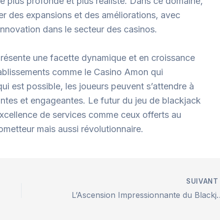
e plus profonde et plus réaliste. Dans ce domaine,
ier des expansions et des améliorations, avec
’innovation dans le secteur des casinos.
eprésente une facette dynamique et en croissance
 établissements comme le Casino Amon qui
ui est possible, les joueurs peuvent s’attendre à
antes et engageantes. Le futur du jeu de blackjack
l’excellence de services comme ceux offerts au
etteur mais aussi révolutionnaire.
SUIVAN
L’Ascension Impressionnante du B