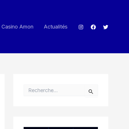
Casino Amon
Actualités
R
e
c
h
e
r
c
h