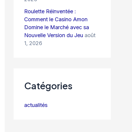
Roulette Réinventée :
Comment le Casino Amon
Domine le Marché avec sa
Nouvelle Version du Jeu
août
1, 2026
Catégories
actualités