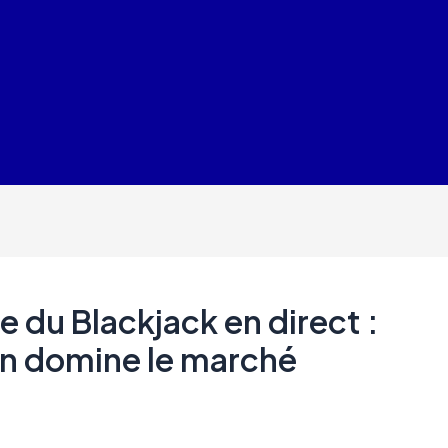
e du Blackjack en direct :
n domine le marché