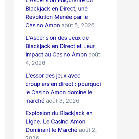
L’Ascension Fulgurante du
Blackjack en Direct, une
Révolution Menée par le
Casino Amon
août 5, 2026
L’Ascension des Jeux de
Blackjack en Direct et Leur
Impact au Casino Amon
août
4, 2026
L’essor des jeux avec
croupiers en direct : pourquoi
le Casino Amon domine le
marché
août 3, 2026
Explosion du Blackjack en
Ligne: Le Casino Amon
Dominant le Marché
août 2,
2026