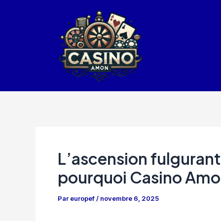
Aller
au
contenu
L’ascension fulgurant
pourquoi Casino Amo
Par
europef
/
novembre 6, 2025