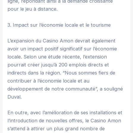
ligne, répondant ainsi à la demande croissante
pour le jeu à distance.
3. Impact sur l’économie locale et le tourisme
L’expansion du Casino Amon devrait également
avoir un impact positif significatif sur l’économie
locale. Selon une étude récente, l’extension
pourrait créer jusqu’à 200 emplois directs et
indirects dans la région. “Nous sommes fiers de
contribuer à l’économie locale et au
développement de notre communauté”, a souligné
Duval.
En outre, avec l’amélioration de ses installations et
l’introduction de nouvelles offres, le Casino Amon
s’attend à attirer un plus grand nombre de