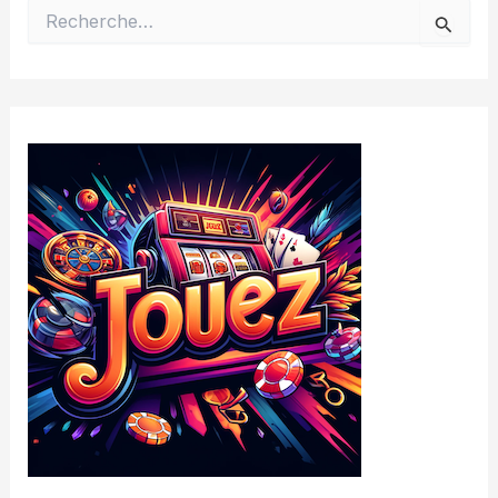
R
e
c
h
e
r
c
h
e
r
: