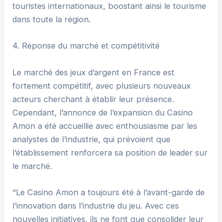
touristes internationaux, boostant ainsi le tourisme
dans toute la région.
4. Réponse du marché et compétitivité
Le marché des jeux d’argent en France est
fortement compétitif, avec plusieurs nouveaux
acteurs cherchant à établir leur présence.
Cependant, l’annonce de l’expansion du Casino
Amon a été accueillie avec enthousiasme par les
analystes de l’industrie, qui prévoient que
l’établissement renforcera sa position de leader sur
le marché.
“Le Casino Amon a toujours été à l’avant-garde de
l’innovation dans l’industrie du jeu. Avec ces
nouvelles initiatives, ils ne font que consolider leur