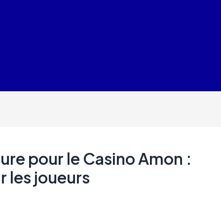
eure pour le Casino Amon :
r les joueurs