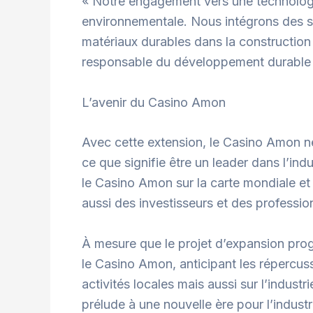
« Notre engagement vers une technologi
environnementale. Nous intégrons des s
matériaux durables dans la construction
responsable du développement durable
L’avenir du Casino Amon
Avec cette extension, le Casino Amon ne s
ce que signifie être un leader dans l’in
le Casino Amon sur la carte mondiale et 
aussi des investisseurs et des professio
À mesure que le projet d’expansion progr
le Casino Amon, anticipant les répercus
activités locales mais aussi sur l’industri
prélude à une nouvelle ère pour l’indust