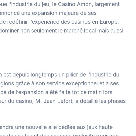
e l’industrie du jeu, le Casino Amon, largement
annoncé une expansion majeure de ses
t de redéfinir l’expérience des casinos en Europe,
dominer non seulement le marché local mais aussi
 est depuis longtemps un pilier de l’industrie du
 régions grâce à son service exceptionnel et à ses
ce de l’expansion a été faite tôt ce matin lors
ur du casino, M. Jean Lefort, a détaillé les phases
endra une nouvelle aile dédiée aux jeux haute
vec des suites et des services exclusifs pour nos