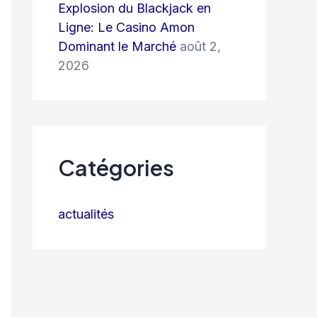
Explosion du Blackjack en
Ligne: Le Casino Amon
Dominant le Marché
août 2,
2026
Catégories
actualités