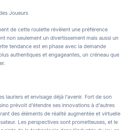
des Joueurs
ent de cette roulette révèlent une préférence
rent non seulement un divertissement mais aussi un
 Cette tendance est en phase avec la demande
 plus authentiques et engageantes, un créneau que
er.
lauriers et envisage déjà l’avenir. Fort de son
sino prévoit d’étendre ses innovations à d’autres
grant des éléments de réalité augmentée et virtuelle
lisateur. Les perspectives sont prometteuses, et le