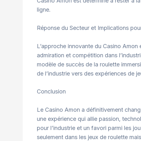
Casino Amon est déterminé à rester à la 
ligne.
Réponse du Secteur et Implications pou
L’approche innovante du Casino Amon en 
admiration et compétition dans l’industr
modèle de succès de la roulette immersi
de l’industrie vers des expériences de 
Conclusion
Le Casino Amon a définitivement changé
une expérience qui allie passion, techno
pour l’industrie et un favori parmi les 
seulement dans les jeux de roulette mai