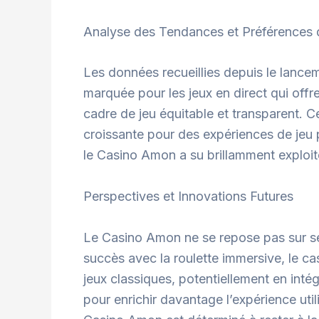
Analyse des Tendances et Préférences 
Les données recueillies depuis le lancem
marquée pour les jeux en direct qui off
cadre de jeu équitable et transparent.
croissante pour des expériences de jeu
le Casino Amon a su brillamment exploit
Perspectives et Innovations Futures
Le Casino Amon ne se repose pas sur ses 
succès avec la roulette immersive, le ca
jeux classiques, potentiellement en inté
pour enrichir davantage l’expérience uti