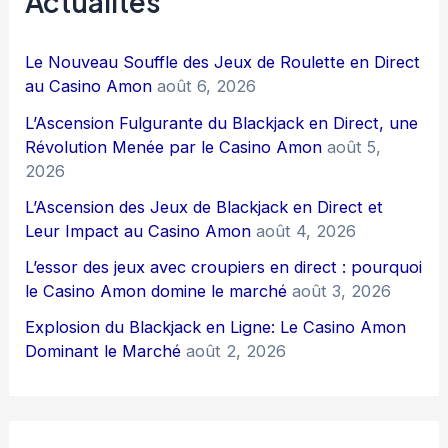
Actualites
Le Nouveau Souffle des Jeux de Roulette en Direct
au Casino Amon
août 6, 2026
L’Ascension Fulgurante du Blackjack en Direct, une
Révolution Menée par le Casino Amon
août 5,
2026
L’Ascension des Jeux de Blackjack en Direct et
Leur Impact au Casino Amon
août 4, 2026
L’essor des jeux avec croupiers en direct : pourquoi
le Casino Amon domine le marché
août 3, 2026
Explosion du Blackjack en Ligne: Le Casino Amon
Dominant le Marché
août 2, 2026