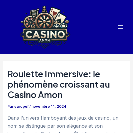
Aller
au
contenu
Mai
Men
Roulette Immersive: le
phénomène croissant au
Casino Amon
Par
europef
/
novembre 14, 2024
Dans l’univers flamboyant des jeux de casino, un
nom se distingue par son élégance et son