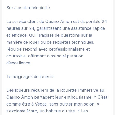
Service clientèle dédié
Le service client du Casino Amon est disponible 24
heures sur 24, garantissant une assistance rapide
et efficace. Qu’il s’agisse de questions sur la
manière de jouer ou de requêtes techniques,
l’équipe répond avec professionnalisme et
courtoisie, affirmant ainsi sa réputation
d’excellence.
Témoignages de joueurs
Des joueurs réguliers de la Roulette Immersive au
Casino Amon partagent leur enthousiasme. « C’est
comme être à Vegas, sans quitter mon salon! »
s’exclame Marc, un habitué du site. « Les