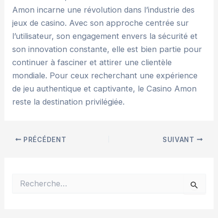
Amon incarne une révolution dans l’industrie des
jeux de casino. Avec son approche centrée sur
l’utilisateur, son engagement envers la sécurité et
son innovation constante, elle est bien partie pour
continuer à fasciner et attirer une clientèle
mondiale. Pour ceux recherchant une expérience
de jeu authentique et captivante, le Casino Amon
reste la destination privilégiée.
PRÉCÉDENT
SUIVANT
R
e
c
h
e