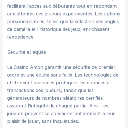
facilitant l’accès aux débutants tout en répondant
aux attentes des joueurs expérimentés. Les options
personnalisables, telles que la sélection des angles
de caméra et l’historique des jeux, enrichissent
l’expérience.
Sécurité et équité
Le Casino Amon garantit une sécurité de premier
ordre et une équité sans faille. Les technologies de
chiffrement avancées protègent les données et
transactions des joueurs, tandis que les
générateurs de nombres aléatoires certifiés
assurent l’intégrité de chaque partie. Ainsi, les
joueurs peuvent se consacrer entièrement à leur
plaisir de jouer, sans inquiétudes.