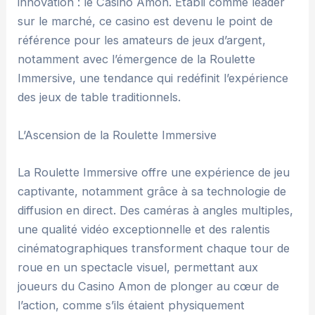
innovation : le Casino Amon. Établi comme leader
sur le marché, ce casino est devenu le point de
référence pour les amateurs de jeux d’argent,
notamment avec l’émergence de la Roulette
Immersive, une tendance qui redéfinit l’expérience
des jeux de table traditionnels.
L’Ascension de la Roulette Immersive
La Roulette Immersive offre une expérience de jeu
captivante, notamment grâce à sa technologie de
diffusion en direct. Des caméras à angles multiples,
une qualité vidéo exceptionnelle et des ralentis
cinématographiques transforment chaque tour de
roue en un spectacle visuel, permettant aux
joueurs du Casino Amon de plonger au cœur de
l’action, comme s’ils étaient physiquement