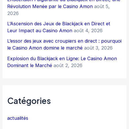
Révolution Menée par le Casino Amon
août 5,
2026
L’Ascension des Jeux de Blackjack en Direct et
Leur Impact au Casino Amon
août 4, 2026
L’essor des jeux avec croupiers en direct : pourquoi
le Casino Amon domine le marché
août 3, 2026
Explosion du Blackjack en Ligne: Le Casino Amon
Dominant le Marché
août 2, 2026
Catégories
actualités