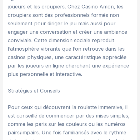
joueurs et les croupiers. Chez Casino Amon, les
croupiers sont des professionnels formés non
seulement pour diriger le jeu mais aussi pour
engager une conversation et créer une ambiance
conviviale. Cette dimension sociale reproduit
l’atmosphère vibrante que l’on retrouve dans les
casinos physiques, une caractéristique appréciée
par les joueurs en ligne cherchant une expérience
plus personnelle et interactive.
Stratégies et Conseils
Pour ceux qui découvrent la roulette immersive, il
est conseillé de commencer par des mises simples,
comme les paris sur les couleurs ou les numéros
pairs/impairs. Une fois familiarisés avec le rythme