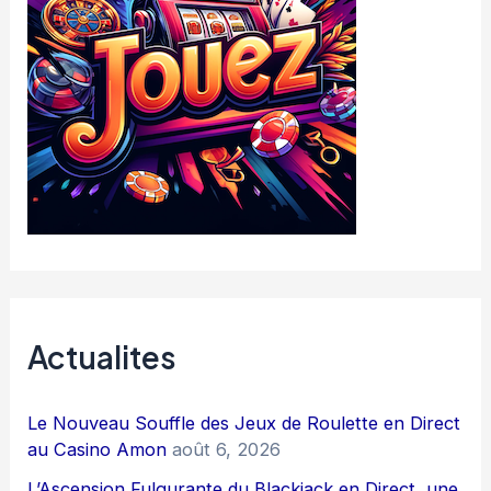
:
Actualites
Le Nouveau Souffle des Jeux de Roulette en Direct
au Casino Amon
août 6, 2026
L’Ascension Fulgurante du Blackjack en Direct, une