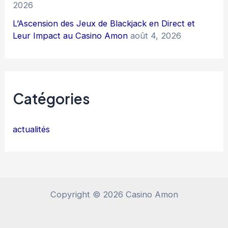
2026
L’Ascension des Jeux de Blackjack en Direct et
Leur Impact au Casino Amon
août 4, 2026
Catégories
actualités
Copyright © 2026 Casino Amon