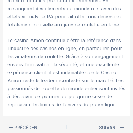
manière dont les jeux sont expérimentés. En
mélangeant des éléments du monde réel avec des
effets virtuels, la RA pourrait offrir une dimension
totalement nouvelle aux jeux de roulette en ligne.
Le casino Amon continue d’être la référence dans
l’industrie des casinos en ligne, en particulier pour
les amateurs de roulette. Grâce à son engagement
envers l’innovation, la sécurité, et une excellente
expérience client, il est indéniable que le Casino
Amon reste le leader incontesté sur le marché. Les
passionnés de roulette du monde entier sont invités
à découvrir ce pionnier du jeu qui ne cesse de
repousser les limites de l’univers du jeu en ligne.
PRÉCÉDENT
SUIVANT