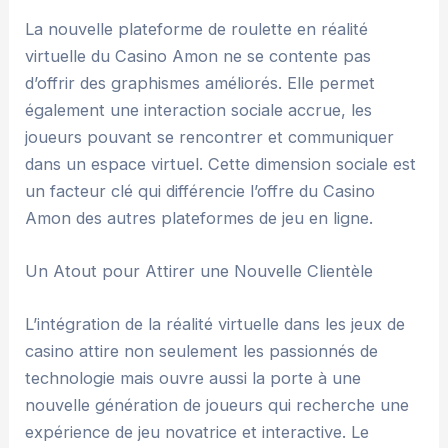
La nouvelle plateforme de roulette en réalité
virtuelle du Casino Amon ne se contente pas
d’offrir des graphismes améliorés. Elle permet
également une interaction sociale accrue, les
joueurs pouvant se rencontrer et communiquer
dans un espace virtuel. Cette dimension sociale est
un facteur clé qui différencie l’offre du Casino
Amon des autres plateformes de jeu en ligne.
Un Atout pour Attirer une Nouvelle Clientèle
L’intégration de la réalité virtuelle dans les jeux de
casino attire non seulement les passionnés de
technologie mais ouvre aussi la porte à une
nouvelle génération de joueurs qui recherche une
expérience de jeu novatrice et interactive. Le