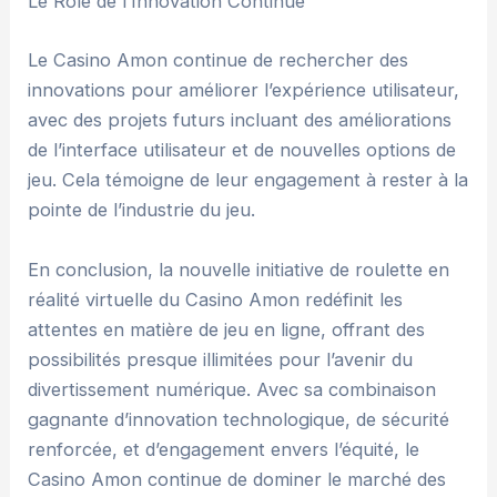
Le Rôle de l’Innovation Continue
Le Casino Amon continue de rechercher des
innovations pour améliorer l’expérience utilisateur,
avec des projets futurs incluant des améliorations
de l’interface utilisateur et de nouvelles options de
jeu. Cela témoigne de leur engagement à rester à la
pointe de l’industrie du jeu.
En conclusion, la nouvelle initiative de roulette en
réalité virtuelle du Casino Amon redéfinit les
attentes en matière de jeu en ligne, offrant des
possibilités presque illimitées pour l’avenir du
divertissement numérique. Avec sa combinaison
gagnante d’innovation technologique, de sécurité
renforcée, et d’engagement envers l’équité, le
Casino Amon continue de dominer le marché des