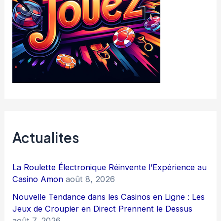
Actualites
La Roulette Électronique Réinvente l’Expérience au
Casino Amon
août 8, 2026
Nouvelle Tendance dans les Casinos en Ligne : Les
Jeux de Croupier en Direct Prennent le Dessus
août 7, 2026