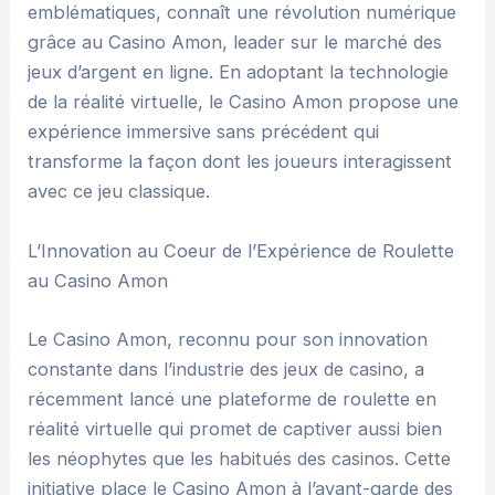
emblématiques, connaît une révolution numérique
grâce au Casino Amon, leader sur le marché des
jeux d’argent en ligne. En adoptant la technologie
de la réalité virtuelle, le Casino Amon propose une
expérience immersive sans précédent qui
transforme la façon dont les joueurs interagissent
avec ce jeu classique.
L’Innovation au Coeur de l’Expérience de Roulette
au Casino Amon
Le Casino Amon, reconnu pour son innovation
constante dans l’industrie des jeux de casino, a
récemment lancé une plateforme de roulette en
réalité virtuelle qui promet de captiver aussi bien
les néophytes que les habitués des casinos. Cette
initiative place le Casino Amon à l’avant-garde des