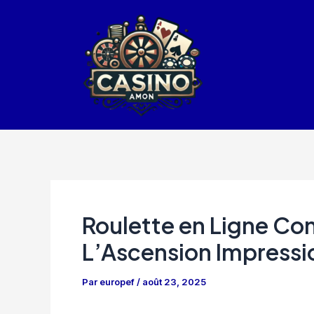
Aller
au
contenu
Roulette en Ligne Con
L’Ascension Impress
Par
europef
/
août 23, 2025