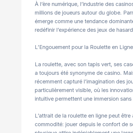
À l’ère numérique, l’industrie des casino
millions de joueurs autour du globe. Parm
émerge comme une tendance dominante,
redéfinir l’expérience des jeux de hasard
L’Engouement pour la Roulette en Ligne 
La roulette, avec son tapis vert, ses ca
a toujours été synonyme de casino. Mais 
récemment capturé l’imagination des jo
particulièrement visible, où les innovati
intuitive permettent une immersion sans
L’attrait de la roulette en ligne peut êtr
commodité: jouer depuis le confort de s
physique attire indéniablement une larg