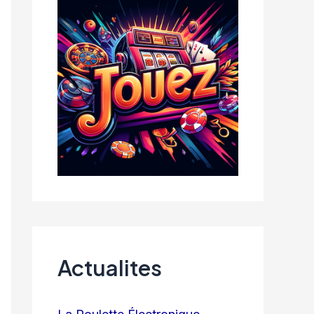
e
r
:
Actualites