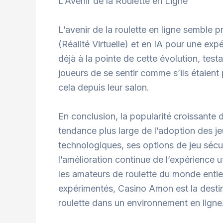
L’Avenir de la Roulette en Ligne
L’avenir de la roulette en ligne semble
(Réalité Virtuelle) et en IA pour une e
déjà à la pointe de cette évolution, tes
joueurs de se sentir comme s’ils étaient
cela depuis leur salon.
En conclusion, la popularité croissante 
tendance plus large de l’adoption des j
technologiques, ses options de jeu sécu
l’amélioration continue de l’expérience u
les amateurs de roulette du monde entier
expérimentés, Casino Amon est la destina
roulette dans un environnement en ligne