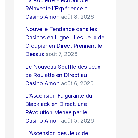
La Roulette Électronique
Réinvente l’Expérience au
Casino Amon
août 8, 2026
Nouvelle Tendance dans les
Casinos en Ligne : Les Jeux de
Croupier en Direct Prennent le
Dessus
août 7, 2026
Le Nouveau Souffle des Jeux
de Roulette en Direct au
Casino Amon
août 6, 2026
L’Ascension Fulgurante du
Blackjack en Direct, une
Révolution Menée par le
Casino Amon
août 5, 2026
L’Ascension des Jeux de