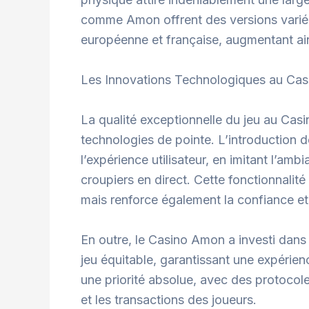
comme Amon offrent des versions variées 
européenne et française, augmentant ainsi
Les Innovations Technologiques au Ca
La qualité exceptionnelle du jeu au Casi
technologies de pointe. L’introduction d
l’expérience utilisateur, en imitant l’amb
croupiers en direct. Cette fonctionnalit
mais renforce également la confiance et
En outre, le Casino Amon a investi dans 
jeu équitable, garantissant une expérienc
une priorité absolue, avec des protoco
et les transactions des joueurs.