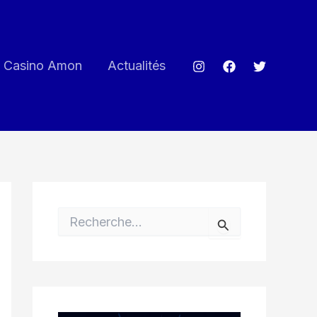
Casino Amon
Actualités
R
e
c
h
e
r
c
h