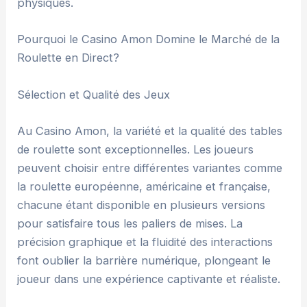
physiques.
Pourquoi le Casino Amon Domine le Marché de la
Roulette en Direct?
Sélection et Qualité des Jeux
Au Casino Amon, la variété et la qualité des tables
de roulette sont exceptionnelles. Les joueurs
peuvent choisir entre différentes variantes comme
la roulette européenne, américaine et française,
chacune étant disponible en plusieurs versions
pour satisfaire tous les paliers de mises. La
précision graphique et la fluidité des interactions
font oublier la barrière numérique, plongeant le
joueur dans une expérience captivante et réaliste.