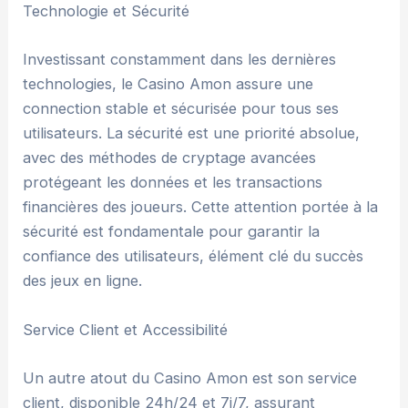
Technologie et Sécurité
Investissant constamment dans les dernières
technologies, le Casino Amon assure une
connection stable et sécurisée pour tous ses
utilisateurs. La sécurité est une priorité absolue,
avec des méthodes de cryptage avancées
protégeant les données et les transactions
financières des joueurs. Cette attention portée à la
sécurité est fondamentale pour garantir la
confiance des utilisateurs, élément clé du succès
des jeux en ligne.
Service Client et Accessibilité
Un autre atout du Casino Amon est son service
client, disponible 24h/24 et 7j/7, assurant