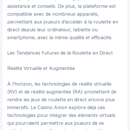
assistance et conseils. De plus, la plateforme est
compatible avec de nombreux appareils,
permettant aux joueurs d’accéder à la roulette en
direct depuis leur ordinateur, tablette ou
smartphone, avec la même qualité et efficacité.
Les Tendances Futures de la Roulette en Direct
Réalité Virtuelle et Augmentée
À l’horizon, les technologies de réalité virtuelle
(RV) et de réalité augmentée (RA) promettent de
rendre les jeux de roulette en direct encore plus
immersifs. Le Casino Amon explore déjà ces
technologies pour intégrer des éléments virtuels
qui pourraient permettre aux joueurs de se