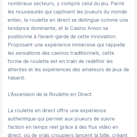
nombreux secteurs, y compris celui du jeu. Parmi
les nouveautés qui captivent les joueurs du monde
entier, la roulette en direct se distingue comme une
tendance dominante, et le Casino Amon se
positionne à l’avant-garde de cette innovation.
Proposant une expérience immersive qui rappelle
les sensations des casinos traditionnels, cette
forme de roulette est en train de redéfinir les
attentes et les expériences des amateurs de jeux de
hasard.
L’Ascension de la Roulette en Direct
La roulette en direct offre une expérience
authentique qui permet aux joueurs de suivre
l’action en temps réel grâce à des flux vidéo en
direct, où de vrais croupiers lancent la bille, créant