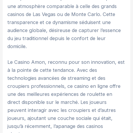
une atmosphère comparable à celle des grands
casinos de Las Vegas ou de Monte Carlo. Cette
transparence et ce dynamisme séduisent une
audience globale, désireuse de capturer l’essence
du jeu traditionnel depuis le confort de leur
domicile.
Le Casino Amon, reconnu pour son innovation, est
à la pointe de cette tendance. Avec des
technologies avancées de streaming et des
croupiers professionnels, ce casino en ligne offre
une des meilleures expériences de roulette en
direct disponible sur le marché. Les joueurs
peuvent interagir avec les croupiers et d’autres
joueurs, ajoutant une couche sociale qui était,
jusqu’à récemment, l’apanage des casinos