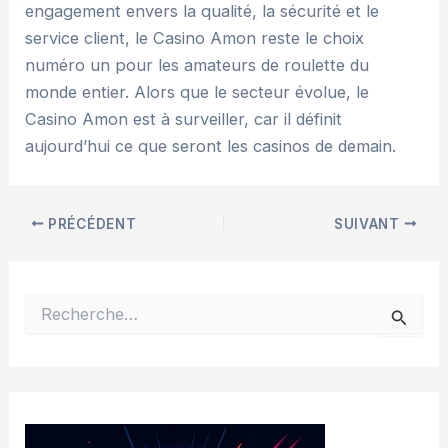
engagement envers la qualité, la sécurité et le
service client, le Casino Amon reste le choix
numéro un pour les amateurs de roulette du
monde entier. Alors que le secteur évolue, le
Casino Amon est à surveiller, car il définit
aujourd’hui ce que seront les casinos de demain.
PRÉCÉDENT
SUIVANT
R
e
c
h
e
r
c
h