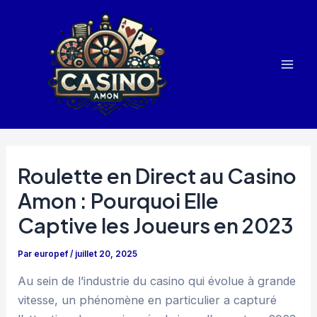
Aller
au
contenu
Mai
Men
Roulette en Direct au Casino
Amon : Pourquoi Elle
Captive les Joueurs en 2023
Par
europef
/
juillet 20, 2025
Au sein de l’industrie du casino qui évolue à grande
vitesse, un phénomène en particulier a capturé