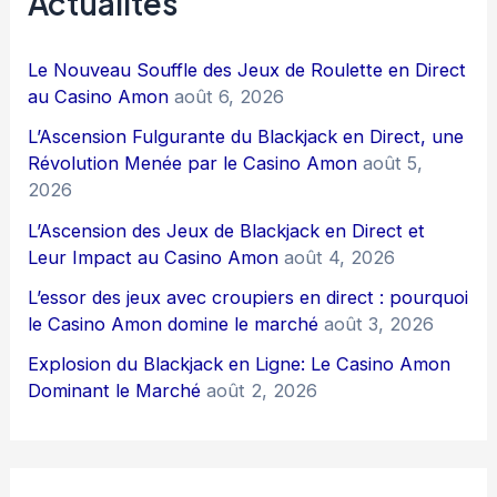
Actualites
Le Nouveau Souffle des Jeux de Roulette en Direct
au Casino Amon
août 6, 2026
L’Ascension Fulgurante du Blackjack en Direct, une
Révolution Menée par le Casino Amon
août 5,
2026
L’Ascension des Jeux de Blackjack en Direct et
Leur Impact au Casino Amon
août 4, 2026
L’essor des jeux avec croupiers en direct : pourquoi
le Casino Amon domine le marché
août 3, 2026
Explosion du Blackjack en Ligne: Le Casino Amon
Dominant le Marché
août 2, 2026