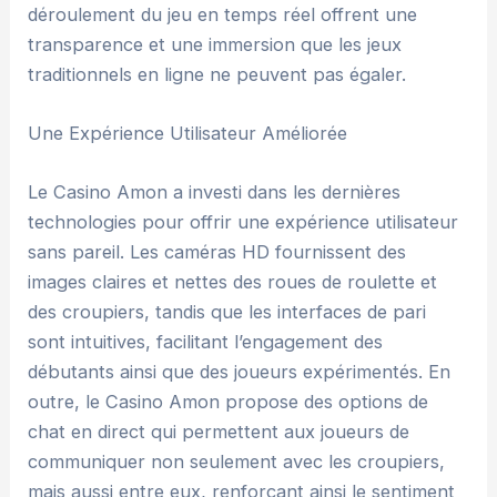
déroulement du jeu en temps réel offrent une
transparence et une immersion que les jeux
traditionnels en ligne ne peuvent pas égaler.
Une Expérience Utilisateur Améliorée
Le Casino Amon a investi dans les dernières
technologies pour offrir une expérience utilisateur
sans pareil. Les caméras HD fournissent des
images claires et nettes des roues de roulette et
des croupiers, tandis que les interfaces de pari
sont intuitives, facilitant l’engagement des
débutants ainsi que des joueurs expérimentés. En
outre, le Casino Amon propose des options de
chat en direct qui permettent aux joueurs de
communiquer non seulement avec les croupiers,
mais aussi entre eux, renforçant ainsi le sentiment