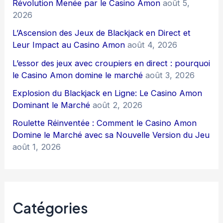
Révolution Menée par le Casino Amon
août 5,
2026
L’Ascension des Jeux de Blackjack en Direct et
Leur Impact au Casino Amon
août 4, 2026
L’essor des jeux avec croupiers en direct : pourquoi
le Casino Amon domine le marché
août 3, 2026
Explosion du Blackjack en Ligne: Le Casino Amon
Dominant le Marché
août 2, 2026
Roulette Réinventée : Comment le Casino Amon
Domine le Marché avec sa Nouvelle Version du Jeu
août 1, 2026
Catégories