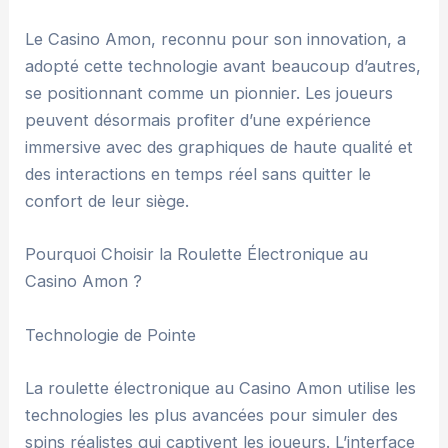
Le Casino Amon, reconnu pour son innovation, a
adopté cette technologie avant beaucoup d’autres,
se positionnant comme un pionnier. Les joueurs
peuvent désormais profiter d’une expérience
immersive avec des graphiques de haute qualité et
des interactions en temps réel sans quitter le
confort de leur siège.
Pourquoi Choisir la Roulette Électronique au
Casino Amon ?
Technologie de Pointe
La roulette électronique au Casino Amon utilise les
technologies les plus avancées pour simuler des
spins réalistes qui captivent les joueurs. L’interface