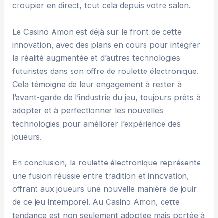
croupier en direct, tout cela depuis votre salon.
Le Casino Amon est déjà sur le front de cette
innovation, avec des plans en cours pour intégrer
la réalité augmentée et d’autres technologies
futuristes dans son offre de roulette électronique.
Cela témoigne de leur engagement à rester à
l’avant-garde de l’industrie du jeu, toujours prêts à
adopter et à perfectionner les nouvelles
technologies pour améliorer l’expérience des
joueurs.
En conclusion, la roulette électronique représente
une fusion réussie entre tradition et innovation,
offrant aux joueurs une nouvelle manière de jouir
de ce jeu intemporel. Au Casino Amon, cette
tendance est non seulement adoptée mais portée à