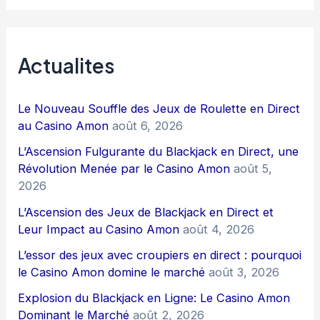
Actualites
Le Nouveau Souffle des Jeux de Roulette en Direct
au Casino Amon
août 6, 2026
L’Ascension Fulgurante du Blackjack en Direct, une
Révolution Menée par le Casino Amon
août 5,
2026
L’Ascension des Jeux de Blackjack en Direct et
Leur Impact au Casino Amon
août 4, 2026
L’essor des jeux avec croupiers en direct : pourquoi
le Casino Amon domine le marché
août 3, 2026
Explosion du Blackjack en Ligne: Le Casino Amon
Dominant le Marché
août 2, 2026