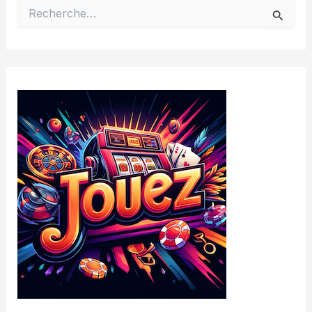
R
e
c
h
e
r
c
h
e
r
: