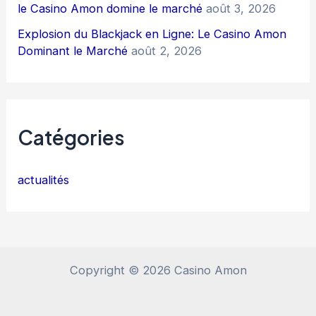
le Casino Amon domine le marché
août 3, 2026
Explosion du Blackjack en Ligne: Le Casino Amon
Dominant le Marché
août 2, 2026
Catégories
actualités
Copyright © 2026 Casino Amon