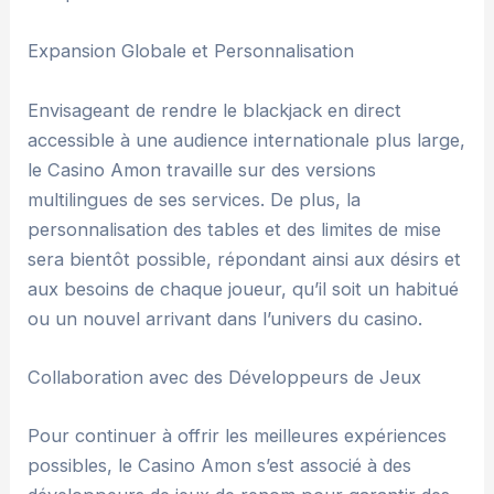
Expansion Globale et Personnalisation
Envisageant de rendre le blackjack en direct
accessible à une audience internationale plus large,
le Casino Amon travaille sur des versions
multilingues de ses services. De plus, la
personnalisation des tables et des limites de mise
sera bientôt possible, répondant ainsi aux désirs et
aux besoins de chaque joueur, qu’il soit un habitué
ou un nouvel arrivant dans l’univers du casino.
Collaboration avec des Développeurs de Jeux
Pour continuer à offrir les meilleures expériences
possibles, le Casino Amon s’est associé à des