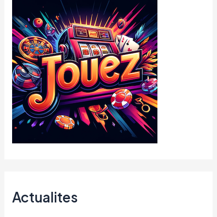
h
e
r
:
Actualites