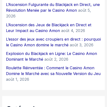
L’Ascension Fulgurante du Blackjack en Direct, une
Révolution Menée par le Casino Amon
août 5,
2026
L’Ascension des Jeux de Blackjack en Direct et
Leur Impact au Casino Amon
août 4, 2026
L’essor des jeux avec croupiers en direct : pourquoi
le Casino Amon domine le marché
août 3, 2026
Explosion du Blackjack en Ligne: Le Casino Amon
Dominant le Marché
août 2, 2026
Roulette Réinventée : Comment le Casino Amon
Domine le Marché avec sa Nouvelle Version du Jeu
août 1, 2026