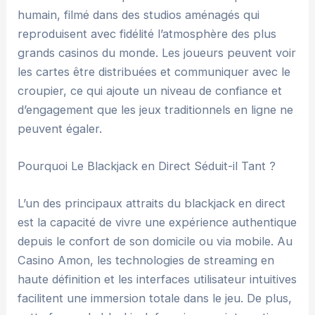
humain, filmé dans des studios aménagés qui
reproduisent avec fidélité l’atmosphère des plus
grands casinos du monde. Les joueurs peuvent voir
les cartes être distribuées et communiquer avec le
croupier, ce qui ajoute un niveau de confiance et
d’engagement que les jeux traditionnels en ligne ne
peuvent égaler.
Pourquoi Le Blackjack en Direct Séduit-il Tant ?
L’un des principaux attraits du blackjack en direct
est la capacité de vivre une expérience authentique
depuis le confort de son domicile ou via mobile. Au
Casino Amon, les technologies de streaming en
haute définition et les interfaces utilisateur intuitives
facilitent une immersion totale dans le jeu. De plus,