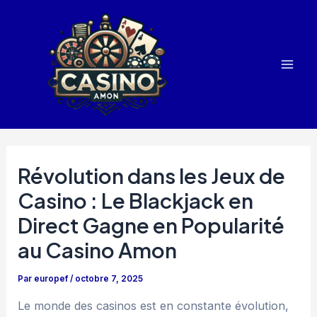
Aller
au
contenu
Mai
Men
Révolution dans les Jeux de
Casino : Le Blackjack en
Direct Gagne en Popularité
au Casino Amon
Par
europef
/
octobre 7, 2025
Le monde des casinos est en constante évolution,