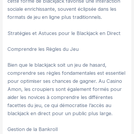
cette forme de blackjack favorise une interaction
sociale enrichissante, souvent éclipsée dans les
formats de jeu en ligne plus traditionnels.
Stratégies et Astuces pour le Blackjack en Direct
Comprendre les Règles du Jeu
Bien que le blackjack soit un jeu de hasard,
comprendre ses règles fondamentales est essentiel
pour optimiser ses chances de gagner. Au Casino
Amon, les croupiers sont également formés pour
aider les novices à comprendre les différentes
facettes du jeu, ce qui démocratise l’accès au
blackjack en direct pour un public plus large.
Gestion de la Bankroll