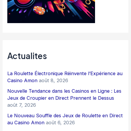
Actualites
La Roulette Électronique Réinvente l’Expérience au
Casino Amon
août 8, 2026
Nouvelle Tendance dans les Casinos en Ligne : Les
Jeux de Croupier en Direct Prennent le Dessus
août 7, 2026
Le Nouveau Souffle des Jeux de Roulette en Direct
au Casino Amon
août 6, 2026