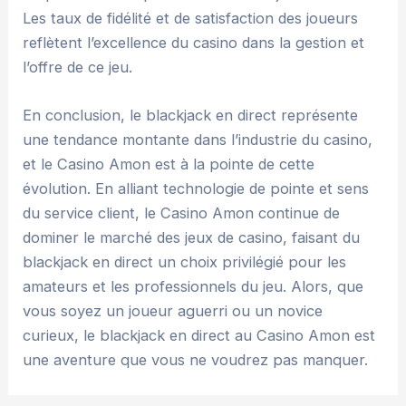
Les taux de fidélité et de satisfaction des joueurs
reflètent l’excellence du casino dans la gestion et
l’offre de ce jeu.
En conclusion, le blackjack en direct représente
une tendance montante dans l’industrie du casino,
et le Casino Amon est à la pointe de cette
évolution. En alliant technologie de pointe et sens
du service client, le Casino Amon continue de
dominer le marché des jeux de casino, faisant du
blackjack en direct un choix privilégié pour les
amateurs et les professionnels du jeu. Alors, que
vous soyez un joueur aguerri ou un novice
curieux, le blackjack en direct au Casino Amon est
une aventure que vous ne voudrez pas manquer.