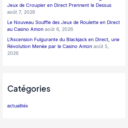
Jeux de Croupier en Direct Prennent le Dessus
août 7, 2026
Le Nouveau Souffle des Jeux de Roulette en Direct
au Casino Amon
août 6, 2026
L’Ascension Fulgurante du Blackjack en Direct, une
Révolution Menée par le Casino Amon
août 5,
2026
Catégories
actualités