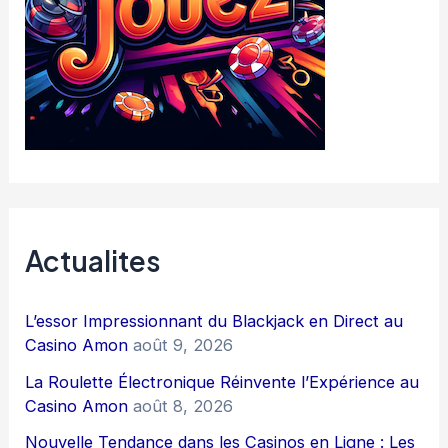
Actualites
L’essor Impressionnant du Blackjack en Direct au
Casino Amon
août 9, 2026
La Roulette Électronique Réinvente l’Expérience au
Casino Amon
août 8, 2026
Nouvelle Tendance dans les Casinos en Ligne : Les