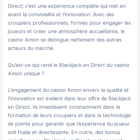
Direct; c’est une expérience complète qui met en
avant la convivialité et l’innovation. Avec des
croupiers professionnels, formés pour engager les
joueurs et créer une atmosphère accueillante, le
casino Amon se distingue nettement des autres
acteurs du marché.
Qu’est-ce qui rend le Blackjack en Direct du casino
Amon unique ?
L’engagement du casino Amon envers la qualité et
l’innovation est évident dans leur offre de Blackjack
en Direct. Ils investissent constamment dans la
formation de leurs croupiers et dans la technologie
de pointe pour garantir que l’expérience du joueur
soit fluide et divertissante. En outre, des bonus