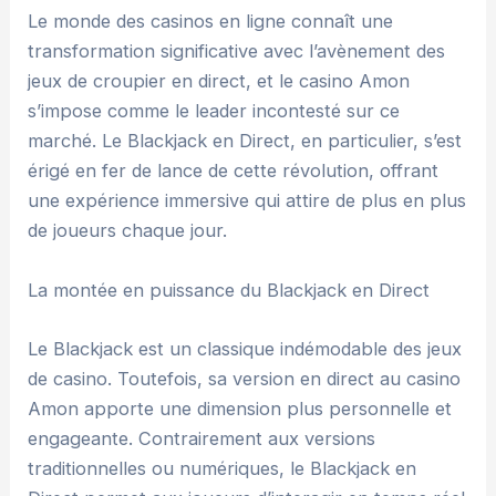
Le monde des casinos en ligne connaît une
transformation significative avec l’avènement des
jeux de croupier en direct, et le casino Amon
s’impose comme le leader incontesté sur ce
marché. Le Blackjack en Direct, en particulier, s’est
érigé en fer de lance de cette révolution, offrant
une expérience immersive qui attire de plus en plus
de joueurs chaque jour.
La montée en puissance du Blackjack en Direct
Le Blackjack est un classique indémodable des jeux
de casino. Toutefois, sa version en direct au casino
Amon apporte une dimension plus personnelle et
engageante. Contrairement aux versions
traditionnelles ou numériques, le Blackjack en