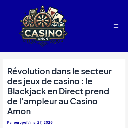
Aller
au
contenu
Mai
Men
Révolution dans le secteur
des jeux de casino : le
Blackjack en Direct prend
de l’ampleur au Casino
Amon
Par
europef
/
mai 27, 2026