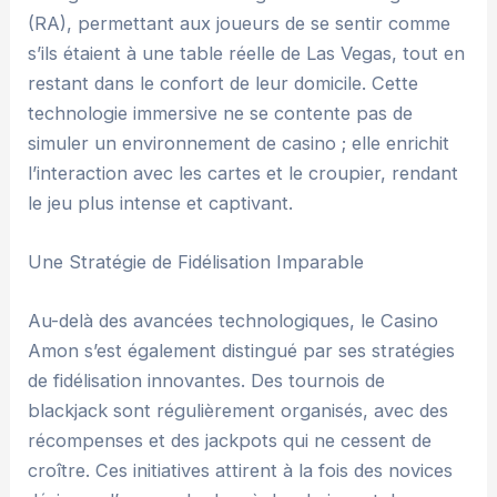
(RA), permettant aux joueurs de se sentir comme
s’ils étaient à une table réelle de Las Vegas, tout en
restant dans le confort de leur domicile. Cette
technologie immersive ne se contente pas de
simuler un environnement de casino ; elle enrichit
l’interaction avec les cartes et le croupier, rendant
le jeu plus intense et captivant.
Une Stratégie de Fidélisation Imparable
Au-delà des avancées technologiques, le Casino
Amon s’est également distingué par ses stratégies
de fidélisation innovantes. Des tournois de
blackjack sont régulièrement organisés, avec des
récompenses et des jackpots qui ne cessent de
croître. Ces initiatives attirent à la fois des novices