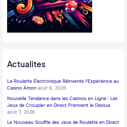
Actualites
La Roulette Électronique Réinvente l’Expérience au
Casino Amon
août 8, 2026
Nouvelle Tendance dans les Casinos en Ligne : Les
Jeux de Croupier en Direct Prennent le Dessus
août 7, 2026
Le Nouveau Souffle des Jeux de Roulette en Direct