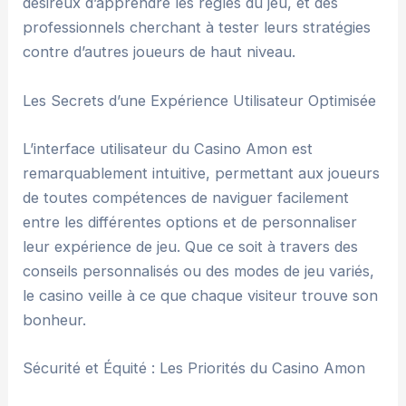
désireux d’apprendre les règles du jeu, et des
professionnels cherchant à tester leurs stratégies
contre d’autres joueurs de haut niveau.
Les Secrets d’une Expérience Utilisateur Optimisée
L’interface utilisateur du Casino Amon est
remarquablement intuitive, permettant aux joueurs
de toutes compétences de naviguer facilement
entre les différentes options et de personnaliser
leur expérience de jeu. Que ce soit à travers des
conseils personnalisés ou des modes de jeu variés,
le casino veille à ce que chaque visiteur trouve son
bonheur.
Sécurité et Équité : Les Priorités du Casino Amon