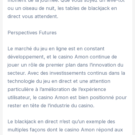
moment de la journée. Que vous soyez un lève-tôt
ou un oiseau de nuit, les tables de blackjack en
direct vous attendent.
Perspectives Futures
Le marché du jeu en ligne est en constant
développement, et le casino Amon continue de
jouer un rôle de premier plan dans l’innovation du
secteur. Avec des investissements continus dans la
technologie du jeu en direct et une attention
particulière à l’amélioration de l’expérience
utilisateur, le casino Amon est bien positionné pour
rester en tête de l’industrie du casino.
Le blackjack en direct n’est qu’un exemple des
multiples façons dont le casino Amon répond aux