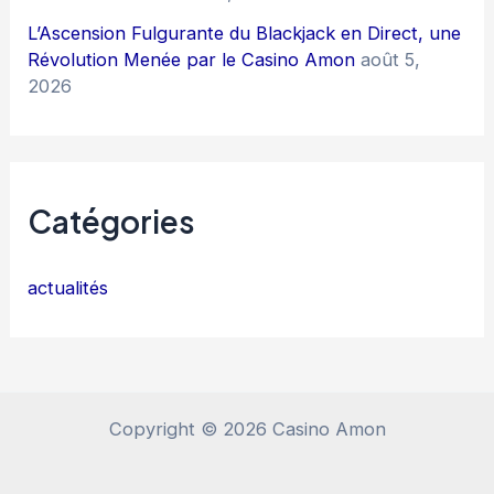
L’Ascension Fulgurante du Blackjack en Direct, une
Révolution Menée par le Casino Amon
août 5,
2026
Catégories
actualités
Copyright © 2026 Casino Amon