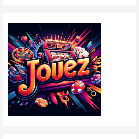
h
e
r
c
h
e
r
: