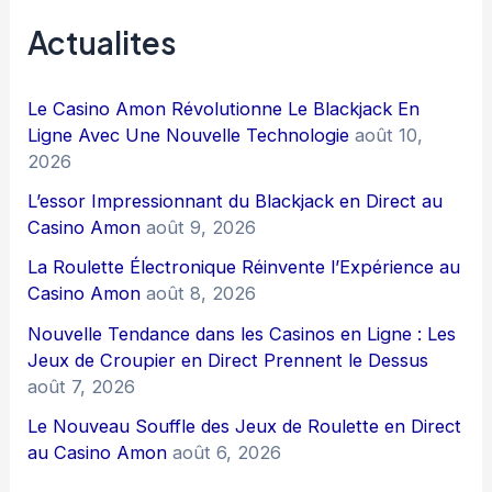
Actualites
Le Casino Amon Révolutionne Le Blackjack En
Ligne Avec Une Nouvelle Technologie
août 10,
2026
L’essor Impressionnant du Blackjack en Direct au
Casino Amon
août 9, 2026
La Roulette Électronique Réinvente l’Expérience au
Casino Amon
août 8, 2026
Nouvelle Tendance dans les Casinos en Ligne : Les
Jeux de Croupier en Direct Prennent le Dessus
août 7, 2026
Le Nouveau Souffle des Jeux de Roulette en Direct
au Casino Amon
août 6, 2026