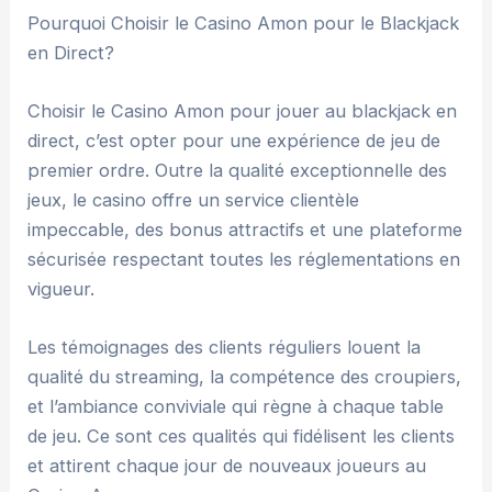
Pourquoi Choisir le Casino Amon pour le Blackjack
en Direct?
Choisir le Casino Amon pour jouer au blackjack en
direct, c’est opter pour une expérience de jeu de
premier ordre. Outre la qualité exceptionnelle des
jeux, le casino offre un service clientèle
impeccable, des bonus attractifs et une plateforme
sécurisée respectant toutes les réglementations en
vigueur.
Les témoignages des clients réguliers louent la
qualité du streaming, la compétence des croupiers,
et l’ambiance conviviale qui règne à chaque table
de jeu. Ce sont ces qualités qui fidélisent les clients
et attirent chaque jour de nouveaux joueurs au