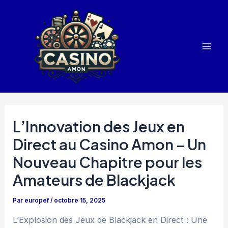
Aller
au
contenu
Mai
Men
L’Innovation des Jeux en
Direct au Casino Amon – Un
Nouveau Chapitre pour les
Amateurs de Blackjack
Par
europef
/
octobre 15, 2025
L’Explosion des Jeux de Blackjack en Direct : Une