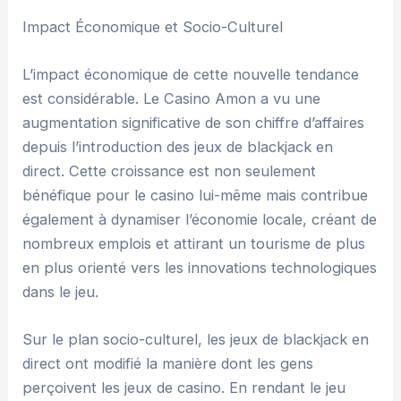
Impact Économique et Socio-Culturel
L’impact économique de cette nouvelle tendance
est considérable. Le Casino Amon a vu une
augmentation significative de son chiffre d’affaires
depuis l’introduction des jeux de blackjack en
direct. Cette croissance est non seulement
bénéfique pour le casino lui-même mais contribue
également à dynamiser l’économie locale, créant de
nombreux emplois et attirant un tourisme de plus
en plus orienté vers les innovations technologiques
dans le jeu.
Sur le plan socio-culturel, les jeux de blackjack en
direct ont modifié la manière dont les gens
perçoivent les jeux de casino. En rendant le jeu