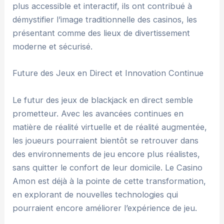
plus accessible et interactif, ils ont contribué à
démystifier l’image traditionnelle des casinos, les
présentant comme des lieux de divertissement
moderne et sécurisé.
Future des Jeux en Direct et Innovation Continue
Le futur des jeux de blackjack en direct semble
prometteur. Avec les avancées continues en
matière de réalité virtuelle et de réalité augmentée,
les joueurs pourraient bientôt se retrouver dans
des environnements de jeu encore plus réalistes,
sans quitter le confort de leur domicile. Le Casino
Amon est déjà à la pointe de cette transformation,
en explorant de nouvelles technologies qui
pourraient encore améliorer l’expérience de jeu.