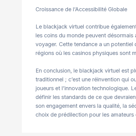
Croissance de l’Accessibilité Globale
Le blackjack virtuel contribue également
les coins du monde peuvent désormais a
voyager. Cette tendance a un potentiel d
régions où les casinos physiques sont m
En conclusion, le blackjack virtuel est 
traditionnel ; c’est une réinvention qu
joueurs et l’innovation technologique. 
définir les standards de ce que devraien
son engagement envers la qualité, la sécu
choix de prédilection pour les amateurs