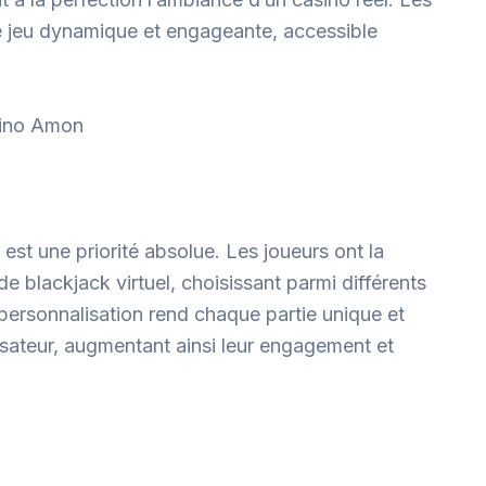
e jeu dynamique et engageante, accessible
sino Amon
est une priorité absolue. Les joueurs ont la
de blackjack virtuel, choisissant parmi différents
personnalisation rend chaque partie unique et
sateur, augmentant ainsi leur engagement et