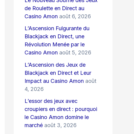
Le Nouveau Souffle des Jeux
de Roulette en Direct au
Casino Amon
août 6, 2026
L’Ascension Fulgurante du
Blackjack en Direct, une
Révolution Menée par le
Casino Amon
août 5, 2026
L’Ascension des Jeux de
Blackjack en Direct et Leur
Impact au Casino Amon
août
4, 2026
L’essor des jeux avec
croupiers en direct : pourquoi
le Casino Amon domine le
marché
août 3, 2026