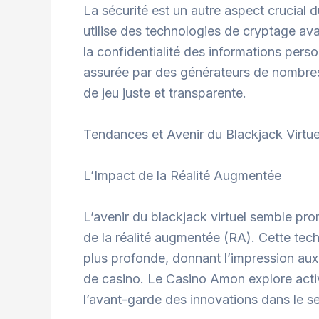
La sécurité est un autre aspect crucial 
utilise des technologies de cryptage ava
la confidentialité des informations perso
assurée par des générateurs de nombres 
de jeu juste et transparente.
Tendances et Avenir du Blackjack Virtue
L’Impact de la Réalité Augmentée
L’avenir du blackjack virtuel semble pr
de la réalité augmentée (RA). Cette tec
plus profonde, donnant l’impression aux
de casino. Le Casino Amon explore acti
l’avant-garde des innovations dans le s