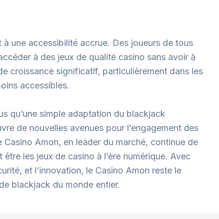
 à une accessibilité accrue. Des joueurs de tous
ccéder à des jeux de qualité casino sans avoir à
e croissance significatif, particulièrement dans les
oins accessibles.
plus qu’une simple adaptation du blackjack
i ouvre de nouvelles avenues pour l’engagement des
Le Casino Amon, en leader du marché, continue de
t être les jeux de casino à l’ère numérique. Avec
rité, et l’innovation, le Casino Amon reste le
 de blackjack du monde entier.