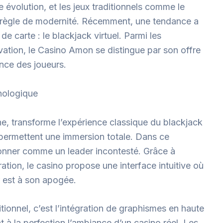
évolution, et les jeux traditionnels comme le
e règle de modernité. Récemment, une tendance a
de carte : le blackjack virtuel. Parmi les
vation, le Casino Amon se distingue par son offre
ence des joueurs.
nologique
gne, transforme l’expérience classique du blackjack
permettent une immersion totale. Dans ce
onner comme un leader incontesté. Grâce à
ération, le casino propose une interface intuitive où
er est à son apogée.
ditionnel, c’est l’intégration de graphismes en haute
nt à la perfection l’ambiance d’un casino réel. Les