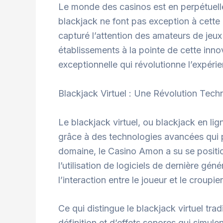
Le monde des casinos est en perpétuelle 
blackjack ne font pas exception à cett
capturé l’attention des amateurs de jeux 
établissements à la pointe de cette inno
exceptionnelle qui révolutionne l’expéri
Blackjack Virtuel : Une Révolution Tech
Le blackjack virtuel, ou blackjack en li
grâce à des technologies avancées qui 
domaine, le Casino Amon a su se positi
l’utilisation de logiciels de dernière gén
l’interaction entre le joueur et le croupi
Ce qui distingue le blackjack virtuel tra
définition et d’effets sonores qui simule