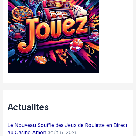
:
Actualites
Le Nouveau Souffle des Jeux de Roulette en Direct
au Casino Amon
août 6, 2026