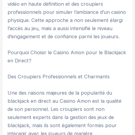
vidéo en haute définition et des croupiers
professionnels pour simuler l’ambiance d’un casino
physique. Cette approche a non seulement élargi
l’accès au jeu, mais a aussi intensifié le niveau
d’engagement et de confiance parmi les joueurs.
Pourquoi Choisir le Casino Amon pour le Blackjack
en Direct?
Des Croupiers Professionnels et Charmants
Une des raisons majeures de la popularité du
blackjack en direct au Casino Amon est la qualité
de son personnel. Les croupiers sont non
seulement experts dans la gestion des jeux de
blackjack, mais ils sont également formés pour
interagir avec les joueurs de manière