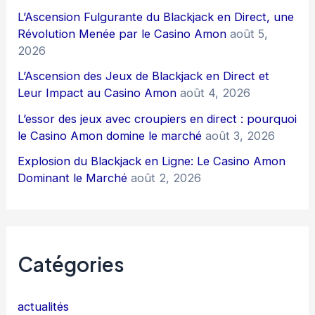
L’Ascension Fulgurante du Blackjack en Direct, une
Révolution Menée par le Casino Amon
août 5,
2026
L’Ascension des Jeux de Blackjack en Direct et
Leur Impact au Casino Amon
août 4, 2026
L’essor des jeux avec croupiers en direct : pourquoi
le Casino Amon domine le marché
août 3, 2026
Explosion du Blackjack en Ligne: Le Casino Amon
Dominant le Marché
août 2, 2026
Catégories
actualités