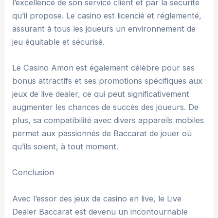
l’excellence de son service client et par la sécurité
qu’il propose. Le casino est licencié et réglementé,
assurant à tous les joueurs un environnement de
jeu équitable et sécurisé.
Le Casino Amon est également célèbre pour ses
bonus attractifs et ses promotions spécifiques aux
jeux de live dealer, ce qui peut significativement
augmenter les chances de succès des joueurs. De
plus, sa compatibilité avec divers appareils mobiles
permet aux passionnés de Baccarat de jouer où
qu’ils soient, à tout moment.
Conclusion
Avec l’essor des jeux de casino en live, le Live
Dealer Baccarat est devenu un incontournable