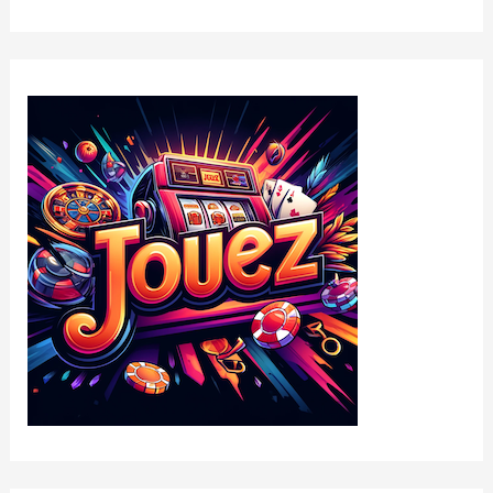
c
h
e
r
c
h
e
r
: