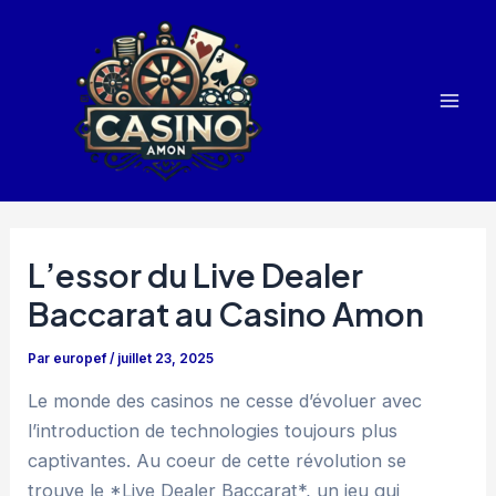
Aller
au
contenu
Mai
Men
L’essor du Live Dealer
Baccarat au Casino Amon
Par
europef
/
juillet 23, 2025
Le monde des casinos ne cesse d’évoluer avec
l’introduction de technologies toujours plus
captivantes. Au coeur de cette révolution se
trouve le *Live Dealer Baccarat*, un jeu qui