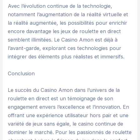
Avec l’évolution continue de la technologie,
notamment l’augmentation de la réalité virtuelle et
la réalité augmentée, les possibilités pour enrichir
encore davantage les jeux de roulette en direct
semblent illimitées. Le Casino Amon est déjà à
l’avant-garde, explorant ces technologies pour
intégrer des éléments plus réalistes et immersifs.
Conclusion
Le succès du Casino Amon dans l’univers de la
roulette en direct est un témoignage de son
engagement envers l’excellence et l’innovation. En
offrant une expérience utilisateur hors pair et une
variété de jeux sans égale, le casino continue de
dominer le marché. Pour les passionnés de roulette