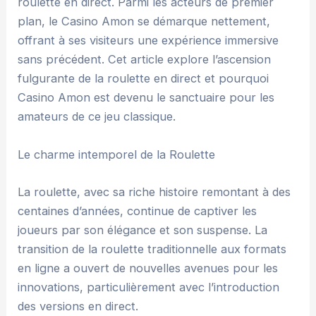
roulette en direct. Parmi les acteurs de premier
plan, le Casino Amon se démarque nettement,
offrant à ses visiteurs une expérience immersive
sans précédent. Cet article explore l’ascension
fulgurante de la roulette en direct et pourquoi
Casino Amon est devenu le sanctuaire pour les
amateurs de ce jeu classique.
Le charme intemporel de la Roulette
La roulette, avec sa riche histoire remontant à des
centaines d’années, continue de captiver les
joueurs par son élégance et son suspense. La
transition de la roulette traditionnelle aux formats
en ligne a ouvert de nouvelles avenues pour les
innovations, particulièrement avec l’introduction
des versions en direct.