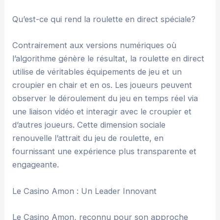
Qu’est-ce qui rend la roulette en direct spéciale?
Contrairement aux versions numériques où
l’algorithme génère le résultat, la roulette en direct
utilise de véritables équipements de jeu et un
croupier en chair et en os. Les joueurs peuvent
observer le déroulement du jeu en temps réel via
une liaison vidéo et interagir avec le croupier et
d’autres joueurs. Cette dimension sociale
renouvelle l’attrait du jeu de roulette, en
fournissant une expérience plus transparente et
engageante.
Le Casino Amon : Un Leader Innovant
Le Casino Amon, reconnu pour son approche