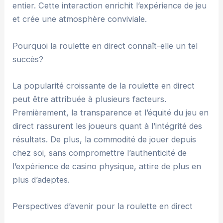
entier. Cette interaction enrichit l’expérience de jeu
et crée une atmosphère conviviale.
Pourquoi la roulette en direct connaît-elle un tel
succès?
La popularité croissante de la roulette en direct
peut être attribuée à plusieurs facteurs.
Premièrement, la transparence et l’équité du jeu en
direct rassurent les joueurs quant à l’intégrité des
résultats. De plus, la commodité de jouer depuis
chez soi, sans compromettre l’authenticité de
l’expérience de casino physique, attire de plus en
plus d’adeptes.
Perspectives d’avenir pour la roulette en direct