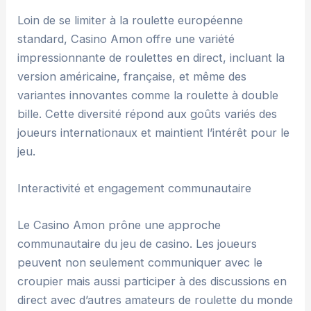
Loin de se limiter à la roulette européenne
standard, Casino Amon offre une variété
impressionnante de roulettes en direct, incluant la
version américaine, française, et même des
variantes innovantes comme la roulette à double
bille. Cette diversité répond aux goûts variés des
joueurs internationaux et maintient l’intérêt pour le
jeu.
Interactivité et engagement communautaire
Le Casino Amon prône une approche
communautaire du jeu de casino. Les joueurs
peuvent non seulement communiquer avec le
croupier mais aussi participer à des discussions en
direct avec d’autres amateurs de roulette du monde